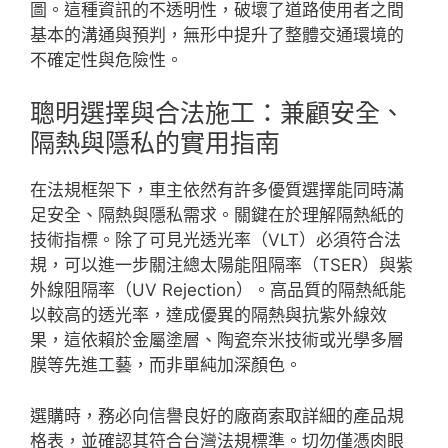
圖。這種資訊的不透明性，破壞了道路使用者之間
基本的溝通與預判，無形中提升了整體交通環境的
不確定性與危險性。
聰明選擇與合法施工：兼顧安全、
隔熱與隱私的實用指南
在法規框架下，車主依然有許多優質選擇能同時滿
足安全、隔熱與隱私需求。關鍵在於理解隔熱紙的
技術指標。除了可見光透光率（VLT）必須符合法
規，可以進一步關注總太陽能阻隔率（TSER）與紫
外線阻隔率（UV Rejection）。高品質的隔熱紙能
以較高的透光率，達成優異的隔熱與抗紫外線效
果，這依賴於金屬塗層、陶瓷奈米技術或光學多層
膜等先進工藝，而非單純加深顏色。
選購時，務必向信譽良好的廠商索取詳細的產品規
格表，並確認其符合台灣法規標準。切勿僅憑肉眼