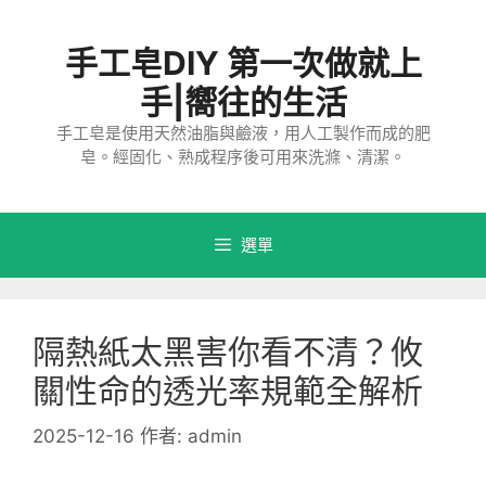
跳
至
手工皂DIY 第一次做就上
主
要
手|嚮往的生活
內
手工皂是使用天然油脂與鹼液，用人工製作而成的肥
容
皂。經固化、熟成程序後可用來洗滌、清潔。
選單
隔熱紙太黑害你看不清？攸
關性命的透光率規範全解析
2025-12-16
作者:
admin