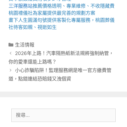
三洋服務站
推薦價格透明、專業維修、不收隱藏費
桃園禮儀社為家屬提供最完善的規劃方案
畫下人生圓滿句號提供客製化專屬服務，桃園葬儀
社待客如親、視逝如生
分
生活情報
類
2026年上路！汽車隔熱紙新法規將強制納管，
你的愛車還能上路嗎？
小心詐騙陷阱！監理服務網是唯一官方繳費管
道，點錯連結恐賠錢又洩個資
搜
尋: