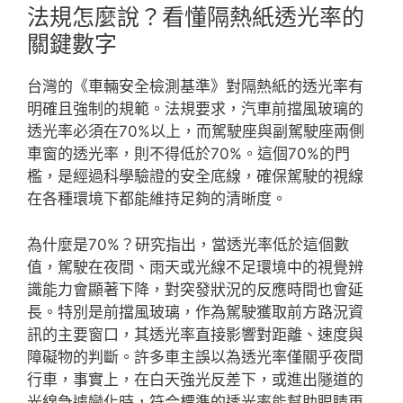
法規怎麼說？看懂隔熱紙透光率的
關鍵數字
台灣的《車輛安全檢測基準》對隔熱紙的透光率有
明確且強制的規範。法規要求，汽車前擋風玻璃的
透光率必須在70%以上，而駕駛座與副駕駛座兩側
車窗的透光率，則不得低於70%。這個70%的門
檻，是經過科學驗證的安全底線，確保駕駛的視線
在各種環境下都能維持足夠的清晰度。
為什麼是70%？研究指出，當透光率低於這個數
值，駕駛在夜間、雨天或光線不足環境中的視覺辨
識能力會顯著下降，對突發狀況的反應時間也會延
長。特別是前擋風玻璃，作為駕駛獲取前方路況資
訊的主要窗口，其透光率直接影響對距離、速度與
障礙物的判斷。許多車主誤以為透光率僅關乎夜間
行車，事實上，在白天強光反差下，或進出隧道的
光線急遽變化時，符合標準的透光率能幫助眼睛更