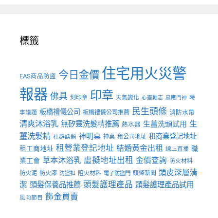
標籤
住宅用火災警
今日金價
EAS商品防盜
報器
印章
佛具
刻印章
天氣變化
時
心靈勵志
感應門神
民生頭條
板橋禮儀公司
板橋禮儀公司推薦
消防水帶
事議題
清爽沐浴乳
生
無矽靈洗髮精推薦
生薑洗頭試用
熱水器
薑洗髮精
神明桌
租商業登記地址
神桌
租公司地址
社群話題
租營業登記地址
結婚黃金出租
職
租工商地址
線上直播
草本沐浴乳
虛擬地址出租
金價查詢
業工會
防火材料
頭皮深層清
防火泥
防火漆
阻火材料
頭條新聞
防盜扣
電子防盜門
頭髮護理產品
潔
頭髮保養品推薦
頭髮護理產品試用
飾金買賣
風向節目