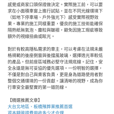
感覺或商家口頭保證做決定。實際施工前，可以要
求在小面積車窗上進行試貼，並在不同光線環境下
（如地下停車場、戶外強光下）感受實際視野效
果。專業的施工同樣重要，優良的施工技術能確保
隔熱紙無氣泡、塵粒與皺褶，避免因施工瑕疵導致
額外的視線扭曲或眩光。
對於有較高隱私需求的車主，可以考慮在法規未嚴
格規範的後座側窗與後擋風玻璃，選擇透光率較低
的產品。但前座區域務必堅守法規底線。記住，安
全永遠是無可妥協的優先選項。一份明智的選擇，
不僅是對自己與乘客負責，更是身為道路使用者對
整個交通環境的一份貢獻。讓清晰的視野，成為你
行車安全最堅實的第一道防線。
【精選推薦文章】
大台北地區、
板橋殯葬業推薦
首選
資本額簽證費用
收多少才合理