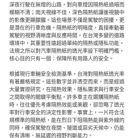
深夜行駛在無燈的山路，對向車燈因隔熱紙過暗而
模糊不清；雨天視線不佳，深色隔熱紙讓後視鏡中
的影像更顯朦朧。這些場景不僅是駕駛的困擾，更
是潛在的行車危機。隔熱紙的明暗度，直接牽動著
駕駛的視野清晰度與反應時間，在台灣多變的道路
環境中，其重要性遠超過單純的隔熱或隱私功能。
法規之所以對汽車隔熱紙的透光率設下明確門檻，
核心目的只有一個：保障所有用路人的安全。
根據現行車輛安全檢測基準，台灣對隔熱紙透光率
有著嚴格規定。這些數字並非憑空而來，而是經過
大量實證研究，在隔熱效果、隱私需求與行車安全
之間取得的關鍵平衡點。許多車主在選購隔熱紙
時，往往優先考慮隔熱效能或美觀，卻忽略了透光
率對行車安全的決定性影響。事實上，一片符合法
規標準的隔熱紙，能在烈日下阻隔熱能與紫外線的
同時，確保駕駛在夜間、隧道或惡劣天候中，仍能
保有清晰、無延遲的視野判斷能力。