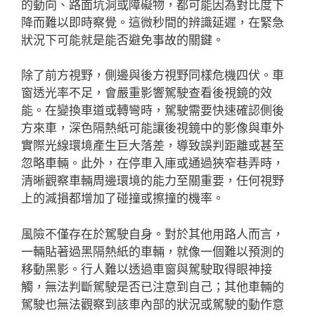
的動向、路面坑洞或障礙物，都可能因為對比度下
降而難以即時察覺。這微秒間的辨識延遲，在緊急
狀況下可能就是能否避免事故的關鍵。
除了前方視野，側邊與後方視野同樣危機四伏。車
窗透光率不足，會嚴重影響駕駛查看後視鏡的效
能。在變換車道或轉彎時，駕駛需要快速確認側後
方來車，深色隔熱紙可能讓後視鏡中的影像與車外
實際光線環境產生巨大落差，導致誤判距離或甚至
忽略車輛。此外，在停車入庫或通過狹窄巷弄時，
清晰觀察車輛周邊環境的能力至關重要，任何視野
上的減損都增加了碰撞或擦撞的機率。
風險不僅存在於駕駛自身。對於其他用路人而言，
一輛貼著過黑隔熱紙的車輛，就像一個難以預測的
移動黑影。行人難以透過車窗與駕駛取得眼神接
觸，無法判斷駕駛是否已注意到自己；其他車輛的
駕駛也無法觀察到該車內部的狀況或駕駛的動作意