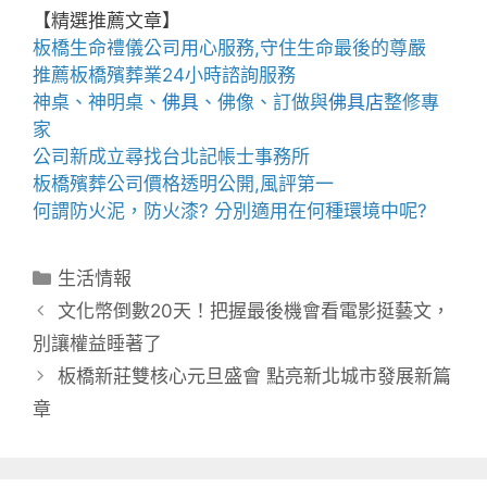
【精選推薦文章】
板橋生命禮儀公司
用心服務,守住生命最後的尊嚴
推薦
板橋殯葬業
24小時諮詢服務
神桌、
神明桌
、
佛具
、佛像、訂做與
佛具店
整修專
家
公司新成立尋找
台北記帳士事務所
板橋殯葬公司
價格透明公開,風評第一
何謂
防火泥
，
防火漆
? 分別適用在何種環境中呢?
分
生活情報
類
文化幣倒數20天！把握最後機會看電影挺藝文，
別讓權益睡著了
板橋新莊雙核心元旦盛會 點亮新北城市發展新篇
章