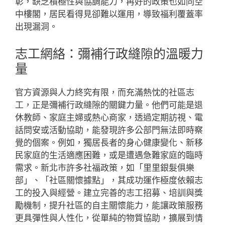
彰，缺乏積極性與協調能力，再好的政策也如同空
中樓閣，居民看得見卻難以運用，導致福利覆蓋率
出現漏洞。
志工網絡：彌補行政縫隙的溫暖力
量
官方資源與人力終究有限，而充滿熱忱的社區志
工，正是彌補行政縫隙的關鍵力量。他們可能是退
休教師、家庭主婦或熱心商家，透過定期訪視、電
話問安或活動協助，能發現許多公部門無法即時察
覺的個案。例如，獨居長者的身心健康變化、新移
民家庭的生活適應困難，或是遭遇急難家庭的臨時
需求。新北市許多社福政策，如「里里銀髮俱樂
部」、「社區關懷據點」，其成功運作極度依賴志
工的投入與經營。建立完善的志工招募、培訓與獎
勵機制，提升社區的自主關懷能力，能讓政策服務
更具彈性與人性化，從單純的物質協助，擴展到情