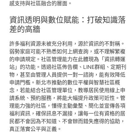
感支持與社區融合的層面。
資訊透明與數位賦能：打破知識落
差的高牆
許多福利資源未被充分利用，源於資訊的不對稱。
弱勢家庭可能不熟悉如何上網查詢，或不理解繁複
的申請規定。社區管理能力在此體現為「資訊轉運
站」的功能。透過社區佈告欄、LINE群組、定期刊
物，甚至由管理人員提供一對一諮詢，能有效降低
申請門檻。新北市推動的數位平權與智慧社區概
念，若能結合社區管理單位，教導居民使用線上申
請系統、預約服務，將能大幅提升政策可近性。管
理能力強的社區，懂得主動彙整、簡化並宣傳各項
福利資訊，確保訊息不漏接，讓每一位有資格的居
民都不會因為不知道、不會辦而錯失應得的協助，
真正落實公平與正義。