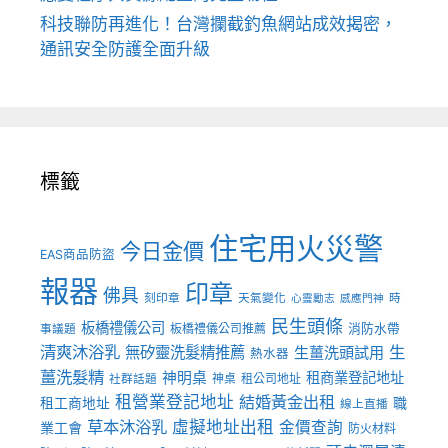
科技聯防再進化！台灣攔截釣魚網站成效揭密，
通訊安全防護全面升級
標籤
住宅用火災警
今日金價
EAS商品防盜
報器
印章
佛具
刻印章
天氣變化
時
心靈勵志
感應門神
民生頭條
板橋禮儀公司
板橋禮儀公司推薦
消防水帶
事議題
清爽沐浴乳
生
無矽靈洗髮精推薦
生薑洗頭試用
熱水器
薑洗髮精
神明桌
租商業登記地址
神桌
租公司地址
社群話題
租營業登記地址
結婚黃金出租
職
租工商地址
線上直播
草本沐浴乳
虛擬地址出租
金價查詢
業工會
防火材料