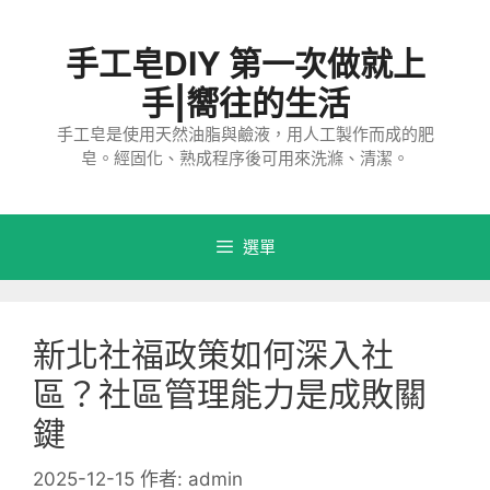
跳
至
手工皂DIY 第一次做就上
主
要
手|嚮往的生活
內
手工皂是使用天然油脂與鹼液，用人工製作而成的肥
容
皂。經固化、熟成程序後可用來洗滌、清潔。
選單
新北社福政策如何深入社
區？社區管理能力是成敗關
鍵
2025-12-15
作者:
admin