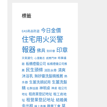
標籤
今日金價
EAS商品防盜
住宅用火災警
報器
印章
佛具
刻印章
天氣變化
時事議
心靈勵志
感應門神
板橋禮儀公司
板橋禮儀公司推
題
民生頭條
清爽
薦
消防水帶
沐浴乳
無矽靈洗髮精推薦
熱
生薑洗髮
生薑洗頭試用
水器
精
神明桌
神桌
租公司
社群話題
租商業登記地址
租工商地
地址
租營業登記地址
結婚黃
址
金出租
草
職業工會
線上直播