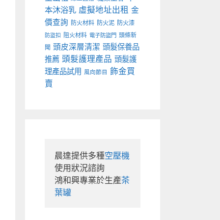
本沐浴乳
虛擬地址出租
金
價查詢
防火材料
防火泥
防火漆
阻火材料
頭條新
防盜扣
電子防盜門
頭皮深層清潔
頭髮保養品
聞
頭髮護理產品
推薦
頭髮護
飾金買
理產品試用
風向節目
賣
晨達提供多種
空壓機
使用狀況諮詢

鴻和興專業於生產
茶
葉罐