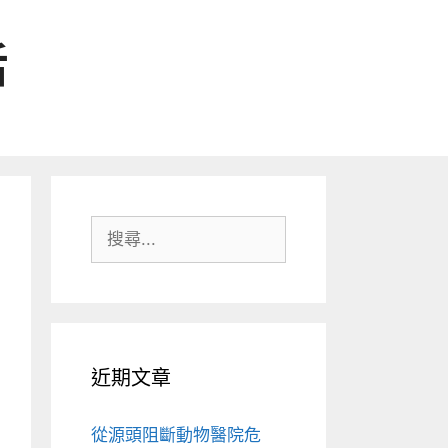
活
搜
尋:
近期文章
從源頭阻斷動物醫院危