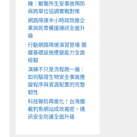
機：獸醫所生安事故預防
與跨單位協調實戰對策
網路降速半小時政院推企
業與民眾備援通訊全面升
級
行動網路降速演習登場 關
鍵基礎設施應變能力全面
檢驗
演練不只是流程跑一遍：
如何驗證生物安全事故應
變程序與資源配置的完整
韌性
科技聯防再進化！台灣攔
截釣魚網站成效揭密，通
訊安全防護全面升級