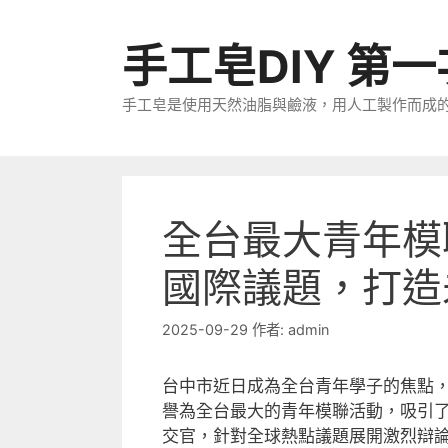
跳
至
手工皂DIY 第
主
要
手工皂是使用天然油脂與鹼液，用人工製作而成
內
容
全台最大青年模
國際議題，打造
2025-09-29
作者:
admin
台中市近日成為全台青年學子的焦點
譽為全台最大的青年模聯活動，吸引
交官，針對全球熱點議題展開激烈辯