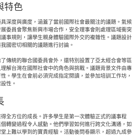
與特色
極具深度與廣度，涵蓋了當前國際社會最關注的議題。氣候
發展委員會聚焦新興市場合作，安全理事會則處理區域衝突
國議事規則，讓學生親身體驗國際外交的複雜性。議題設計
與我國密切相關的議題進行討論。
除了傳統的聯合國委員會外，還特別設置了亞太經合會等區
入理解台灣在國際社會中的角色與挑戰。議題背景文件由專
育性。學生在會前必須完成指定閱讀，並參加培訓工作坊，
建設性。
長
獲得全方位的成長。許多學生是第一次體驗正式的議事程
這個轉變過程令人感動。他們學習如何進行跨文化溝通，如
課堂上難以學到的寶貴經驗。活動後問卷顯示，超過九成參