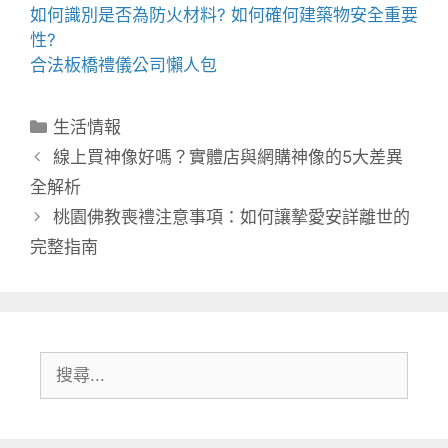
如何識別是否為
防火材料
? 如何確何建築物安全重要
性?
合法
板橋禮儀公司
懶人包
分
生活情報
類
線上買神像好嗎？實體店與網購神像的5大差異
全解析
桃園佛教喪禮注意事項：如何讓摯愛安詳離世的
完整指南
搜
尋: