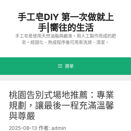
跳
至
手工皂DIY 第一次做就上
主
要
手|嚮往的生活
內
手工皂是使用天然油脂與鹼液，用人工製作而成的肥
容
皂。經固化、熟成程序後可用來洗滌、清潔。
選單
桃園告別式場地推薦：專業
規劃，讓最後一程充滿溫馨
與尊嚴
2025-08-13
作者:
admin