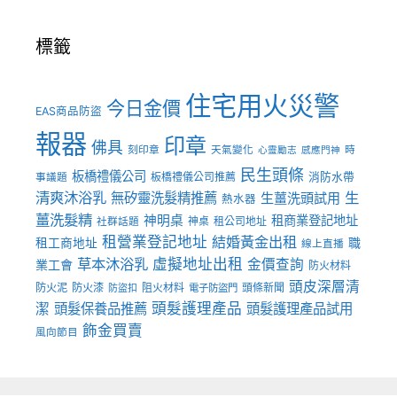
標籤
住宅用火災警
今日金價
EAS商品防盜
報器
印章
佛具
刻印章
天氣變化
時
心靈勵志
感應門神
民生頭條
板橋禮儀公司
板橋禮儀公司推薦
消防水帶
事議題
清爽沐浴乳
生
無矽靈洗髮精推薦
生薑洗頭試用
熱水器
薑洗髮精
神明桌
租商業登記地址
神桌
租公司地址
社群話題
租營業登記地址
結婚黃金出租
職
租工商地址
線上直播
草本沐浴乳
虛擬地址出租
金價查詢
業工會
防火材料
頭皮深層清
防火泥
防火漆
阻火材料
頭條新聞
防盜扣
電子防盜門
頭髮護理產品
潔
頭髮保養品推薦
頭髮護理產品試用
飾金買賣
風向節目