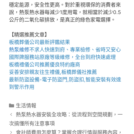
穩定能源，安全性更高。對於重視環保的消費者來
說，熱泵熱水器每減少1度用電，就相當於減少0.5
公斤的二氧化碳排放，是真正的綠色家電選擇。
【精選推薦文章】
板橋葬儀公司
最新評鑑結果
熱泵維修
不求人快速到府、專業檢修、省時又安心
國際牌服務站
原廠等級維修，全台到府快速處理
板橋禮儀公司推薦
優良特約廠商
妥善安排親友往生禮儀,
板橋葬儀社推薦
最新防盜設備-
電子防盜門
,
防盜扣
,智能安裝有效達
到警示作用
分
生活情報
類
熱泵熱水器安裝全攻略：從流程到空間規劃，一
次搞懂所有注意事項
會計師費用怎麼算？掌握合理行情與服務內容，