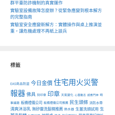
群平臺防詐機制的真實運作
實驗室設備故障怎麼辦？從緊急應變到根本解方
的完整指南
實驗室安全應變新解方：實體操作與桌上推演並
重，讓危機處理不再紙上談兵
標籤
住宅用火災警
今日金價
EAS商品防盜
報器
印章
佛具
刻印章
天氣變化
時
心靈勵志
感應門神
民生頭條
板橋禮儀公司
板橋禮儀公司推薦
消防水帶
事議題
清爽沐浴乳
生
無矽靈洗髮精推薦
生薑洗頭試用
熱水器