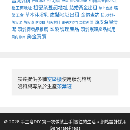
薑洗髮精
神明桌
租商業登記地址
神桌
租公司地址
社群話題
租營業登記地址
結婚黃金出租
職
租工商地址
線上直播
草本沐浴乳
虛擬地址出租
金價查詢
業工會
防火材料
頭皮深層清
防火泥
防火漆
阻火材料
頭條新聞
防盜扣
電子防盜門
頭髮護理產品
潔
頭髮保養品推薦
頭髮護理產品試用
飾金買賣
風向節目
晨達提供多種
空壓機
使用狀況諮詢

鴻和興專業於生產
茶葉罐
© 2026 手工皂DIY 第一次做就上手|嚮往的生活
• 網站設計採用
GeneratePress