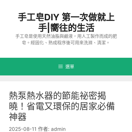
跳
至
手工皂DIY 第一次做就上
主
要
手|嚮往的生活
內
手工皂是使用天然油脂與鹼液，用人工製作而成的肥
容
皂。經固化、熟成程序後可用來洗滌、清潔。
選單
熱泵熱水器的節能祕密揭
曉！省電又環保的居家必備
神器
2025-08-11
作者:
admin