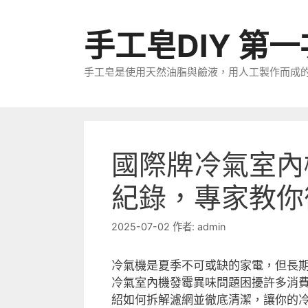
跳
至
手工皂DIY 第
主
要
手工皂是使用天然油脂與鹼液，用人工製作而成
內
容
國際牌冷氣室內
紀錄，專家教你
2025-07-02
作者:
admin
冷氣機是夏季不可或缺的家電，但長
冷氣室內機發霉異味問題困擾許多消
紹如何拆解濾網並徹底清潔，讓你的