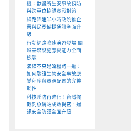
機：獸醫所生安事故預防
與跨單位協調實戰對策
網路降速半小時政院推企
業與民眾備援通訊全面升
級
行動網路降速演習登場 關
鍵基礎設施應變能力全面
檢驗
演練不只是流程跑一遍：
如何驗證生物安全事故應
變程序與資源配置的完整
韌性
科技聯防再進化！台灣攔
截釣魚網站成效揭密，通
訊安全防護全面升級