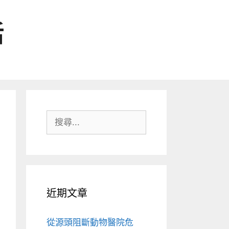
活
搜
尋:
近期文章
從源頭阻斷動物醫院危