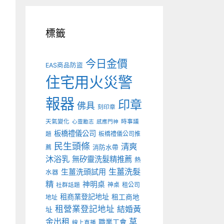
標籤
今日金價
EAS商品防盜
住宅用火災警
報器
印章
佛具
刻印章
天氣變化
時事議
心靈勵志
感應門神
板橋禮儀公司
板橋禮儀公司推
題
民生頭條
清爽
薦
消防水帶
沐浴乳
無矽靈洗髮精推薦
熱
生薑洗髮
生薑洗頭試用
水器
精
神明桌
神桌
租公司
社群話題
租商業登記地址
租工商地
地址
租營業登記地址
結婚黃
址
金出租
草
職業工會
線上直播