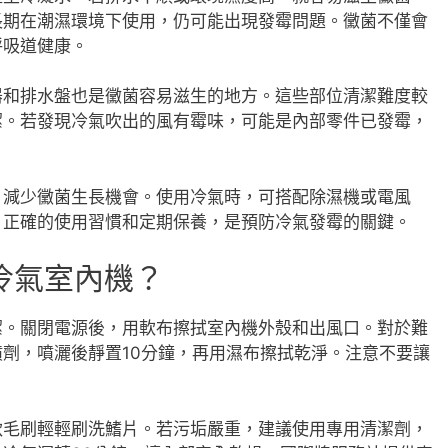
長期在潮濕環境下使用，仍可能出現發霉問題。黴菌不僅會
呼吸道健康。
器和排水盤也是黴菌容易滋生的地方。這些部位清潔難度較
潔。若發現冷氣吹出的風有霉味，可能是內部零件已發霉，
，減少黴菌生長機會。使用冷氣時，可搭配除濕機或電風
，正確的使用習慣和定期保養，是預防冷氣發霉的關鍵。
冷氣室內機？
潔。關閉電源後，用軟布擦拭室內機外殼和出風口。對於難
劑，噴灑後靜置10分鐘，再用濕布擦拭乾淨。注意不要讓
軟毛刷輕輕刷洗鰭片。若污垢嚴重，建議使用專用清潔劑，