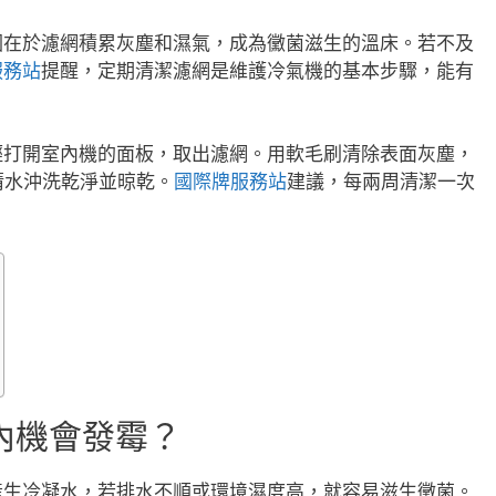
因在於濾網積累灰塵和濕氣，成為黴菌滋生的溫床。若不及
服務站
提醒，定期清潔濾網是維護冷氣機的基本步驟，能有
輕打開室內機的面板，取出濾網。用軟毛刷清除表面灰塵，
清水沖洗乾淨並晾乾。
國際牌服務站
建議，每兩周清潔一次
內機會發霉？
產生冷凝水，若排水不順或環境濕度高，就容易滋生黴菌。