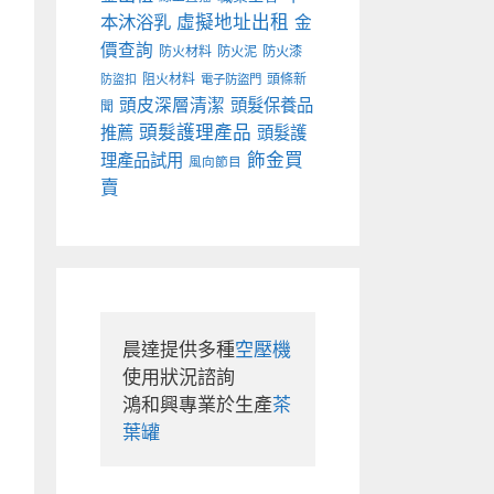
本沐浴乳
虛擬地址出租
金
價查詢
防火材料
防火泥
防火漆
阻火材料
頭條新
防盜扣
電子防盜門
頭皮深層清潔
頭髮保養品
聞
頭髮護理產品
推薦
頭髮護
飾金買
理產品試用
風向節目
賣
晨達提供多種
空壓機
使用狀況諮詢

鴻和興專業於生產
茶
葉罐