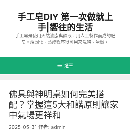
跳
至
手工皂DIY 第一次做就上
主
要
手|嚮往的生活
內
手工皂是使用天然油脂與鹼液，用人工製作而成的肥
容
皂。經固化、熟成程序後可用來洗滌、清潔。
選單
佛具與神明桌如何完美搭
配？掌握這5大和諧原則讓家
中氣場更祥和
2025-05-31
作者:
admin