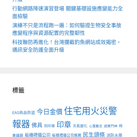
行動網路降速演習登場 關鍵基礎設施應變能力全
面檢驗
演練不只是流程跑一遍：如何驗證生物安全事故
應變程序與資源配置的完整韌性
科技聯防再進化！台灣攔截釣魚網站成效揭密，
通訊安全防護全面升級
標籤
住宅用火災警
今日金價
EAS商品防盜
報器
印章
佛具
刻印章
天氣變化
時
心靈勵志
感應門神
民生頭條
板橋禮儀公司
板橋禮儀公司推薦
消防水帶
事議題