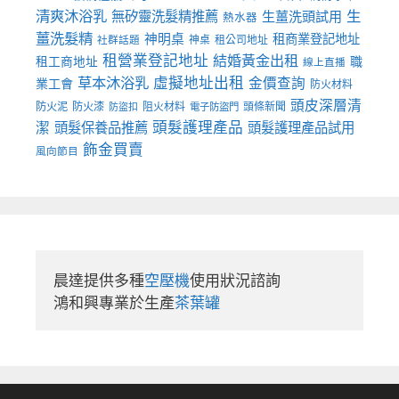
清爽沐浴乳
生
無矽靈洗髮精推薦
生薑洗頭試用
熱水器
薑洗髮精
神明桌
租商業登記地址
神桌
租公司地址
社群話題
租營業登記地址
結婚黃金出租
職
租工商地址
線上直播
草本沐浴乳
虛擬地址出租
金價查詢
業工會
防火材料
頭皮深層清
防火泥
防火漆
阻火材料
頭條新聞
防盜扣
電子防盜門
頭髮護理產品
潔
頭髮保養品推薦
頭髮護理產品試用
飾金買賣
風向節目
晨達提供多種
空壓機
使用狀況諮詢

鴻和興專業於生產
茶葉罐