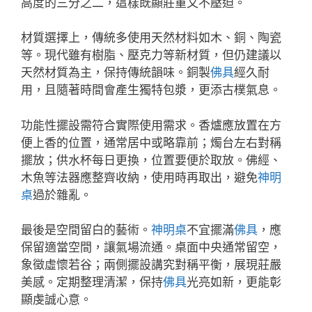
高度的三分之二，這樣既顯莊重又不壓迫。
材質選擇上，傳統多使用天然材料如木、銅、陶瓷
等。現代雖有樹脂、壓克力等新材質，但仍建議以
天然材質為主，保持傳統韻味。銅製
佛具
經久耐
用，且隨著時間會產生獨特包漿，更添古樸氣息。
功能性擺設需符合實際使用需求。香爐應放置在方
便上香的位置，通常居中或略靠前；燭台左右對稱
擺放；供水杯每日更換，位置要便於取放。佛經、
木魚等法器應整齊收納，使用時再取出，避免
神明
桌
過於雜亂。
最後是空間留白的藝術。
神明桌
不宜擺滿
佛具
，應
保留適當空間，讓氣場流通。桌面中央通常留空，
象徵虛懷若谷；兩側擺設講究對稱平衡，展現莊嚴
美感。定期整理清潔，保持
佛具
光亮如新，更能彰
顯虔誠心意。