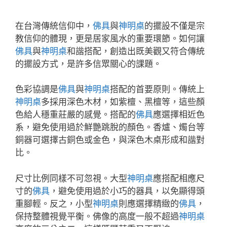
在台灣傳統信仰中，
佛具
與
神明桌
的擺設不僅是宗
教信仰的體現，更是居家風水的重要環節。如何讓
佛具
與
神明桌
和諧搭配，創造出既美觀又符合傳統
的擺設方式，是許多信眾關心的課題。
色彩協調是
佛具
與
神明桌
搭配的首要原則。傳統上
神明桌
多採用深色木材，如紫檀、黑檀等，這些顏
色給人穩重莊嚴的感覺。搭配的
佛具
應選擇相近色
系，避免使用過於鮮艷跳脫的顏色。香爐、燭台等
銅器可選擇古銅色或金色，與深色木桌形成和諧對
比。
尺寸比例同樣不可忽視。大型
神明桌
應搭配相應尺
寸的
佛具
，避免使用過於小巧的器具，以免顯得頭
重腳輕。反之，小型
神明桌
則應選擇精緻的
佛具
，
保持整體視覺平衡。佛像的高度一般不超過
神明桌