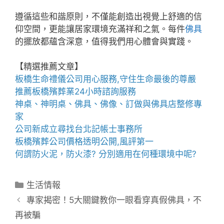
遵循這些和諧原則，不僅能創造出視覺上舒適的信
仰空間，更能讓居家環境充滿祥和之氣。每件
佛具
的擺放都蘊含深意，值得我們用心體會與實踐。
【精選推薦文章】
板橋生命禮儀公司
用心服務,守住生命最後的尊嚴
推薦
板橋殯葬業
24小時諮詢服務
神桌、
神明桌
、
佛具
、佛像、訂做與
佛具店
整修專
家
公司新成立尋找
台北記帳士事務所
板橋殯葬公司
價格透明公開,風評第一
何謂
防火泥
，
防火漆
? 分別適用在何種環境中呢?
分
生活情報
類
專家揭密！5大關鍵教你一眼看穿真假佛具，不
再被騙