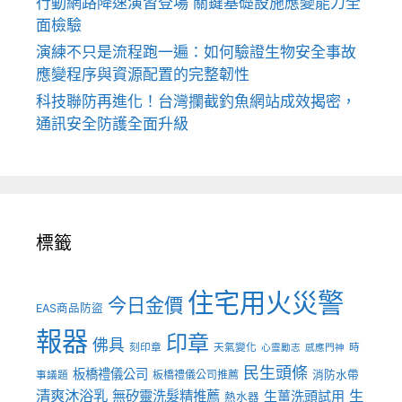
行動網路降速演習登場 關鍵基礎設施應變能力全
面檢驗
演練不只是流程跑一遍：如何驗證生物安全事故
應變程序與資源配置的完整韌性
科技聯防再進化！台灣攔截釣魚網站成效揭密，
通訊安全防護全面升級
標籤
住宅用火災警
今日金價
EAS商品防盜
報器
印章
佛具
刻印章
天氣變化
時
心靈勵志
感應門神
民生頭條
板橋禮儀公司
板橋禮儀公司推薦
消防水帶
事議題
清爽沐浴乳
生
無矽靈洗髮精推薦
生薑洗頭試用
熱水器