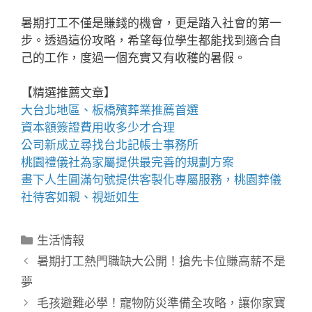
暑期打工不僅是賺錢的機會，更是踏入社會的第一
步。透過這份攻略，希望每位學生都能找到適合自
己的工作，度過一個充實又有收穫的暑假。
【精選推薦文章】
大台北地區、
板橋殯葬業推薦
首選
資本額簽證費用
收多少才合理
公司新成立尋找
台北記帳士事務所
桃園禮儀社
為家屬提供最完善的規劃方案
畫下人生圓滿句號提供客製化專屬服務，
桃園葬儀
社
待客如親、視逝如生
分
生活情報
類
暑期打工熱門職缺大公開！搶先卡位賺高薪不是
夢
毛孩避難必學！寵物防災準備全攻略，讓你家寶