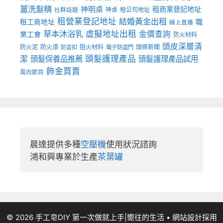
薑洗髮精
神明桌
租商業登記地址
神桌
租公司地址
社群話題
租營業登記地址
結婚黃金出租
職
租工商地址
線上直播
草本沐浴乳
虛擬地址出租
金價查詢
業工會
防火材料
頭皮深層清
防火泥
防火漆
阻火材料
頭條新聞
防盜扣
電子防盜門
頭髮護理產品
潔
頭髮保養品推薦
頭髮護理產品試用
飾金買賣
風向節目
晨達提供多種
空壓機
使用狀況諮詢

鴻和興專業於生產
茶葉罐
© 2026 手工皂DIY 第一次做就上手|嚮往的生活
• 網站設計採用