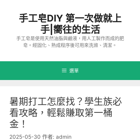
跳
至
手工皂DIY 第一次做就上
主
要
手|嚮往的生活
內
手工皂是使用天然油脂與鹼液，用人工製作而成的肥
容
皂。經固化、熟成程序後可用來洗滌、清潔。
選單
暑期打工怎麼找？學生族必
看攻略，輕鬆賺取第一桶
金！
2025-05-30
作者:
admin