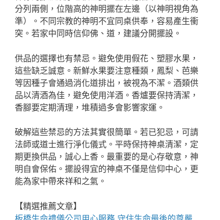
分列兩側，位階高的神明擺在左邊（以神明視角為
準）。不同宗教的神明不宜同桌供奉，容易產生衝
突。若家中同時信仰佛、道，建議分開擺設。
供品的選擇也有禁忌。避免使用假花、塑膠水果，
這些缺乏誠意。新鮮水果要注意種類，鳳梨、芭樂
等因種子會通過消化道排出，被視為不潔。酒類供
品以清酒為佳，避免使用洋酒。香爐要保持清潔，
香腳要定期清理，堆積過多會影響家運。
破解這些禁忌的方法其實很簡單。若已犯忌，可請
法師或道士進行淨化儀式。平時保持神桌清潔，定
期更換供品，誠心上香。最重要的是心存敬意，神
明自會保佑。擺設得宜的神桌不僅是信仰中心，更
能為家中帶來祥和之氣。
【精選推薦文章】
板橋生命禮儀公司
用心服務,守住生命最後的尊嚴