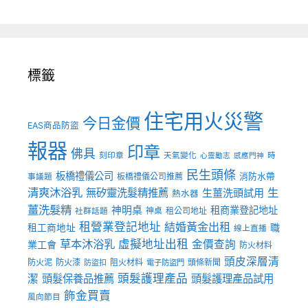
標籤
住宅用火災警
今日金價
EAS商品防盜
報器
印章
佛具
刻印章
天氣變化
時
心靈勵志
感應門神
民生頭條
板橋禮儀公司
板橋禮儀公司推薦
消防水帶
事議題
清爽沐浴乳
生
無矽靈洗髮精推薦
生薑洗頭試用
熱水器
薑洗髮精
神明桌
租商業登記地址
神桌
租公司地址
社群話題
租營業登記地址
結婚黃金出租
職
租工商地址
線上直播
草本沐浴乳
虛擬地址出租
金價查詢
業工會
防火材料
頭皮深層清
防火泥
防火漆
阻火材料
頭條新聞
防盜扣
電子防盜門
頭髮護理產品
潔
頭髮保養品推薦
頭髮護理產品試用
飾金買賣
風向節目