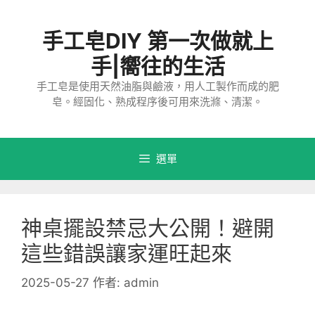
跳
至
手工皂DIY 第一次做就上
主
要
手|嚮往的生活
內
手工皂是使用天然油脂與鹼液，用人工製作而成的肥
容
皂。經固化、熟成程序後可用來洗滌、清潔。
選單
神桌擺設禁忌大公開！避開
這些錯誤讓家運旺起來
2025-05-27
作者:
admin