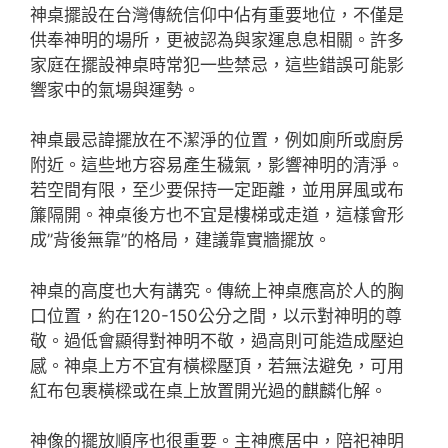
神桌擺設在台灣傳統信仰中佔有重要地位，不僅是
供奉神明的場所，更被認為與家運息息相關。許多
家庭在擺設神桌時常犯一些禁忌，這些錯誤可能影
響家中的氣場與運勢。
神桌最忌諱擺放在不潔淨的位置，例如廁所或廚房
附近。這些地方容易產生穢氣，影響神明的清淨。
若空間有限，至少要保持一定距離，並用屏風或布
簾隔開。神桌後方也不宜是樓梯或走道，這樣會形
成”背後無靠”的格局，建議靠實牆擺放。
神桌的高度也大有講究。傳統上神桌應高於人的胸
口位置，約在120-150公分之間，以示對神明的尊
敬。過低會顯得對神明不敬，過高則可能造成壓迫
感。神桌上方不宜有橫樑壓頂，若無法避免，可用
紅布包裹橫樑或在桌上放置開光過的麒麟化解。
神像的擺放順序也很重要。主神應居中，陪祀神明