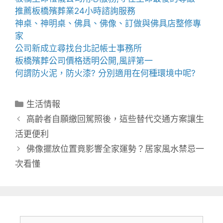
推薦
板橋殯葬業
24小時諮詢服務
神桌、
神明桌
、
佛具
、佛像、訂做與
佛具店
整修專
家
公司新成立尋找
台北記帳士事務所
板橋殯葬公司
價格透明公開,風評第一
何謂
防火泥
，
防火漆
? 分別適用在何種環境中呢?
分
生活情報
類
高齡者自願繳回駕照後，這些替代交通方案讓生
活更便利
佛像擺放位置竟影響全家運勢？居家風水禁忌一
次看懂
搜