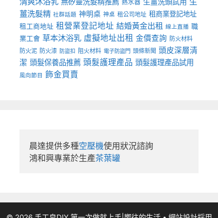
清爽沐浴乳
生
無矽靈洗髮精推薦
生薑洗頭試用
熱水器
薑洗髮精
神明桌
租商業登記地址
神桌
租公司地址
社群話題
租營業登記地址
結婚黃金出租
職
租工商地址
線上直播
草本沐浴乳
虛擬地址出租
金價查詢
業工會
防火材料
頭皮深層清
防火泥
防火漆
阻火材料
頭條新聞
防盜扣
電子防盜門
頭髮護理產品
潔
頭髮保養品推薦
頭髮護理產品試用
飾金買賣
風向節目
晨達提供多種
空壓機
使用狀況諮詢

鴻和興專業於生產
茶葉罐
© 2026 手工皂DIY 第一次做就上手|嚮往的生活
• 網站設計採用