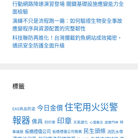
行動網路降速演習登場 關鍵基礎設施應變能力全
面檢驗
演練不只是流程跑一遍：如何驗證生物安全事故
應變程序與資源配置的完整韌性
科技聯防再進化！台灣攔截釣魚網站成效揭密，
通訊安全防護全面升級
標籤
住宅用火災警
今日金價
EAS商品防盜
報器
印章
佛具
刻印章
天氣變化
時
心靈勵志
感應門神
民生頭條
板橋禮儀公司
板橋禮儀公司推薦
消防水帶
事議題