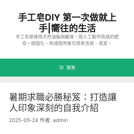
跳
至
手工皂DIY 第一次做就上
主
要
手|嚮往的生活
內
手工皂是使用天然油脂與鹼液，用人工製作而成的肥
容
皂。經固化、熟成程序後可用來洗滌、清潔。
選單
暑期求職必勝秘笈：打造讓
人印象深刻的自我介紹
2025-05-24
作者:
admin