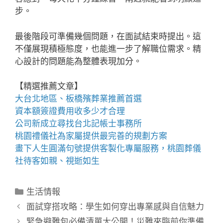
步。
最後階段可準備幾個問題，在面試結束時提出。這
不僅展現積極態度，也能進一步了解職位需求。精
心設計的問題能為整體表現加分。
【精選推薦文章】
大台北地區、
板橋殯葬業推薦
首選
資本額簽證費用
收多少才合理
公司新成立尋找
台北記帳士事務所
桃園禮儀社
為家屬提供最完善的規劃方案
畫下人生圓滿句號提供客製化專屬服務，
桃園葬儀
社
待客如親、視逝如生
分
生活情報
類
面試穿搭攻略：學生如何穿出專業感與自信魅力
緊急避難包必備清單大公開！災難來臨前你準備