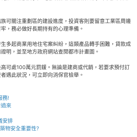
購族可關注重劃區的建設進度，投資客則要留意工業區周邊
套牢，務必做好長期持有的心理準備。
發生多起商業用地住宅案糾紛，這類產品轉手困難，貸款成
用證明，並至地方政府網站查閱都市計畫圖。
高可處100萬元罰鍰。無論是建商或代銷，若要求預付訂
費者遇此狀況，可立即向消保官檢舉。
務!
看過來
儀安排
建築物安全重要性?