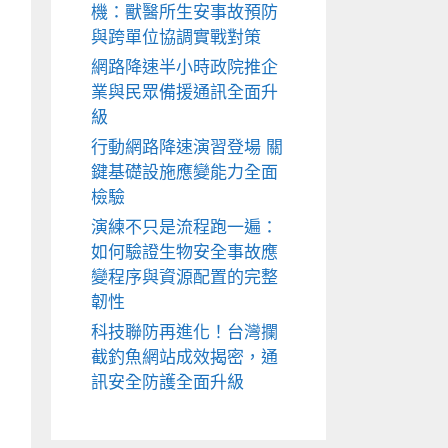
機：獸醫所生安事故預防
與跨單位協調實戰對策
網路降速半小時政院推企
業與民眾備援通訊全面升
級
行動網路降速演習登場 關
鍵基礎設施應變能力全面
檢驗
演練不只是流程跑一遍：
如何驗證生物安全事故應
變程序與資源配置的完整
韌性
科技聯防再進化！台灣攔
截釣魚網站成效揭密，通
訊安全防護全面升級