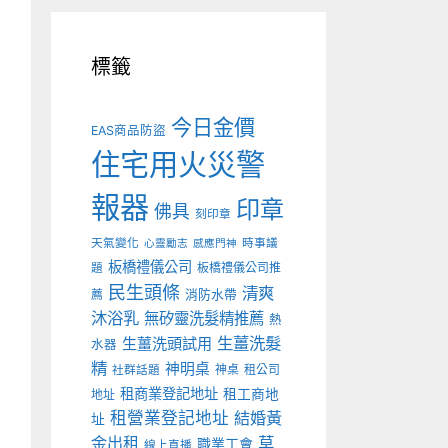
標籤
今日金價
EAS商品防盜
住宅用火災警
報器
印章
佛具
刻印章
天氣變化
時事議
心靈勵志
感應門神
板橋禮儀公司
板橋禮儀公司推
題
民生頭條
清爽
薦
消防水帶
沐浴乳
無矽靈洗髮精推薦
熱
生薑洗髮
生薑洗頭試用
水器
精
神明桌
神桌
租公司
社群話題
租商業登記地址
租工商地
地址
租營業登記地址
結婚黃
址
金出租
草
職業工會
線上直播