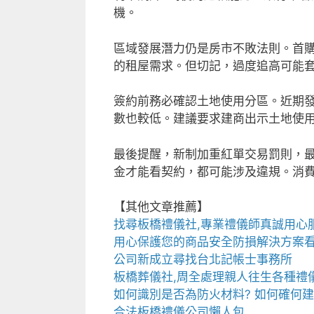
機。
區域發展潛力仍是房市不敗法則。首
的租屋需求。但切記，過度追高可能
簽約前務必確認土地使用分區。近期
數也較低。建議要求建商出示土地使
最後提醒，新制加重紅單交易罰則，最
金才能看契約，都可能涉及違規。消
【其他文章推薦】
找尋
板橋禮儀社
,專業禮儀師真誠用心服
用心保護您的商品安全
防損解決方案
公司新成立尋找
台北記帳士事務所
板橋葬儀社
,周全處理親人往生各種禮
如何識別是否為
防火材料
? 如何確何
合法
板橋禮儀公司
懶人包