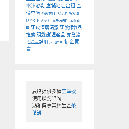
本沐浴乳
虛擬地址出租
金
價查詢
防火材料
防火泥
防火漆
阻火材料
頭條新
防盜扣
電子防盜門
頭皮深層清潔
頭髮保養品
聞
頭髮護理產品
推薦
頭髮護
飾金買
理產品試用
風向節目
賣
晨達提供多種
空壓機
使用狀況諮詢

鴻和興專業於生產
茶
葉罐