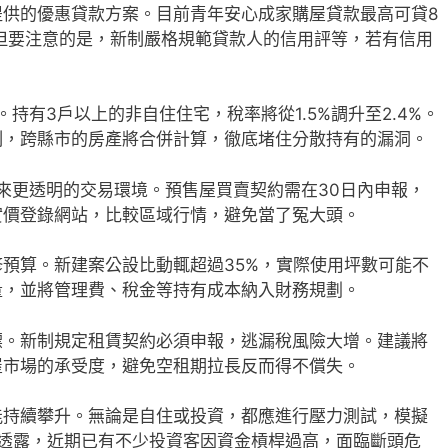
提供的優惠貸款方案。目前青年安心成家購屋貸款最高可貸8
點。但要注意的是，新制嚴格規範貸款人的信用評等，若有信用
。持有3戶以上的非自住住宅，稅率將從1.5%調升至2.4%。
制，跨縣市的房產將合併計算，徹底堵住分散持有的漏洞。
帶來更透明的交易環境。預售屋買賣契約需在30日內申報，
實價登錄網站，比較區域行情，避免當了冤大頭。
預算。新建案公設比動輒超過35%，實際使用坪數可能不
量，並將管理費、稅金等持有成本納入財務規劃。
標。新制規定租賃契約必須申報，逃漏稅風險大增。建議將
屋市場的承受度，避免空租期拉長反而得不償失。
能持續攀升。無論是自住或投資，都應進行壓力測試，模擬
者透露，近期已有不少投資客因資金槓桿過高，面臨斷頭危