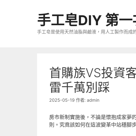
跳
至
手工皂DIY 第
主
要
手工皂是使用天然油脂與鹼液，用人工製作而成
內
容
首購族VS投資
雷千萬別踩
2025-05-19
作者:
admin
房市新制實施後，不論是懷抱成家夢
則。究竟該如何在這波變革中站穩腳