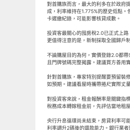
對首購族而言，最大的利多在於政府
成，利率維持在1.775%的歷史低
卡遲繳紀錄，可能影響核貸成數。
投資客最關心的囤房稅2.0已正式上路
更值得注意的是，新制採取全國歸戶
不論購屋目的為何，實價登錄2.0都
且門牌號碼完整揭露。建議買方善用
針對首購族，專家特別提醒要預留裝修
如預期。建議看屋時攜帶捲尺實際丈
對投資客來說，租金報酬率是關鍵指
稅務成本轉嫁租金前，先評估當地租
央行升息循環尚未結束，房貸利率可
利率調升2碼後的還款能力。銀行業