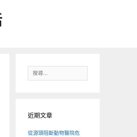
活
搜
尋:
近期文章
從源頭阻斷動物醫院危