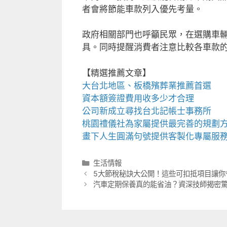
者會將節能車款列入優先考量。
政府相關部門也呼籲民眾，在選購車
具。同時提醒消費者注意比較各車款
【精選推薦文章】
大台北地區、
板橋殯葬業推薦
首選
資本額簽證費用
收多少才合理
公司新成立尋找
台北記帳士事務所
桃園禮儀社
為家屬提供最完善的規劃
畫下人生圓滿句號提供客製化專屬服
分
生活情報
類
5大節稅秘訣大公開！這些可扣抵項目讓你
汽車定期保養真的能省油？資深技師揭密