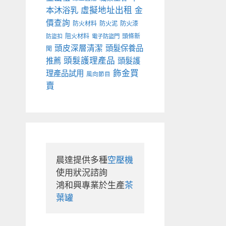
本沐浴乳
虛擬地址出租
金
價查詢
防火材料
防火泥
防火漆
阻火材料
頭條新
防盜扣
電子防盜門
頭皮深層清潔
頭髮保養品
聞
頭髮護理產品
推薦
頭髮護
飾金買
理產品試用
風向節目
賣
晨達提供多種
空壓機
使用狀況諮詢

鴻和興專業於生產
茶
葉罐