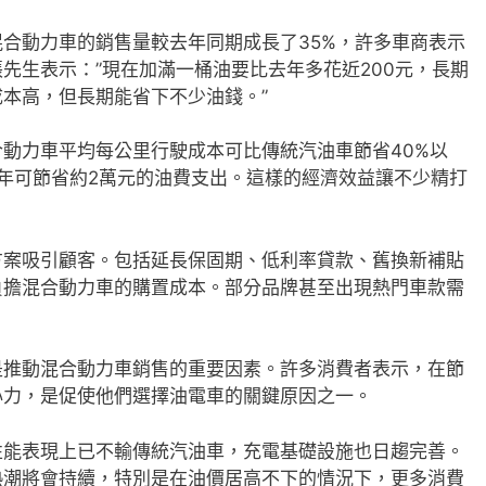
合動力車的銷售量較去年同期成長了35%，許多車商表示
先生表示：”現在加滿一桶油要比去年多花近200元，長期
本高，但長期能省下不少油錢。”
動力車平均每公里行駛成本可比傳統汽油車節省40%以
，一年可節省約2萬元的油費支出。這樣的經濟效益讓不少精打
方案吸引顧客。包括延長保固期、低利率貸款、舊換新補貼
負擔混合動力車的購置成本。部分品牌甚至出現熱門車款需
是推動混合動力車銷售的重要因素。許多消費者表示，在節
心力，是促使他們選擇油電車的關鍵原因之一。
性能表現上已不輸傳統汽油車，充電基礎設施也日趨完善。
熱潮將會持續，特別是在油價居高不下的情況下，更多消費