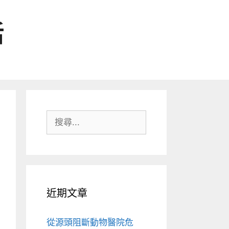
活
搜
尋:
近期文章
從源頭阻斷動物醫院危