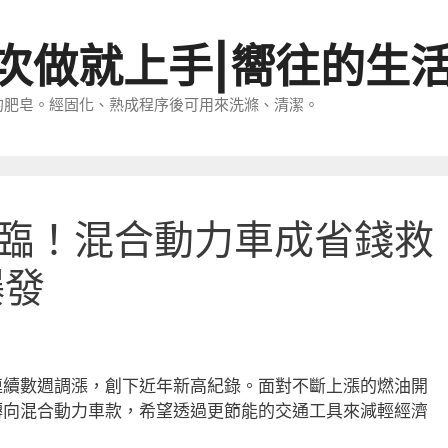
一次做就上手|嚮往的生
的肥皂。經固化、熟成程序後可用來洗滌、清潔。
臨！混合動力車成省錢救
爆發
連續數週調漲，創下近年新高紀錄。面對不斷上漲的燃油開
轉向混合動力車款，希望透過更節能的交通工具來減輕經濟