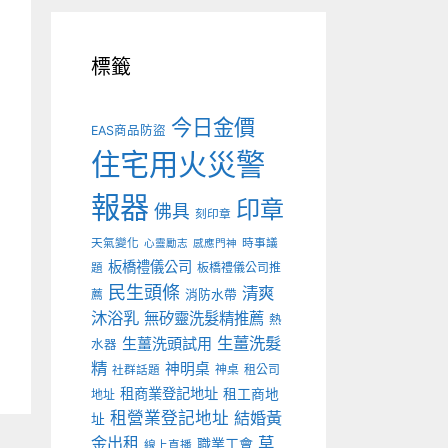
標籤
今日金價
EAS商品防盜
住宅用火災警
報器
印章
佛具
刻印章
天氣變化
時事議
心靈勵志
感應門神
板橋禮儀公司
板橋禮儀公司推
題
民生頭條
清爽
薦
消防水帶
沐浴乳
無矽靈洗髮精推薦
熱
生薑洗髮
生薑洗頭試用
水器
精
神明桌
神桌
租公司
社群話題
租商業登記地址
租工商地
地址
租營業登記地址
結婚黃
址
金出租
草
職業工會
線上直播