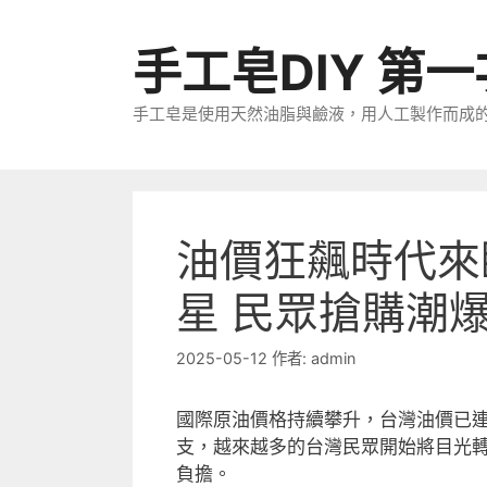
跳
至
手工皂DIY 第
主
要
手工皂是使用天然油脂與鹼液，用人工製作而成
內
容
油價狂飆時代來
星 民眾搶購潮
2025-05-12
作者:
admin
國際原油價格持續攀升，台灣油價已
支，越來越多的台灣民眾開始將目光
負擔。