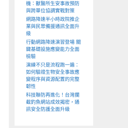
機：獸醫所生安事故預防
與跨單位協調實戰對策
網路降速半小時政院推企
業與民眾備援通訊全面升
級
行動網路降速演習登場 關
鍵基礎設施應變能力全面
檢驗
演練不只是流程跑一遍：
如何驗證生物安全事故應
變程序與資源配置的完整
韌性
科技聯防再進化！台灣攔
截釣魚網站成效揭密，通
訊安全防護全面升級