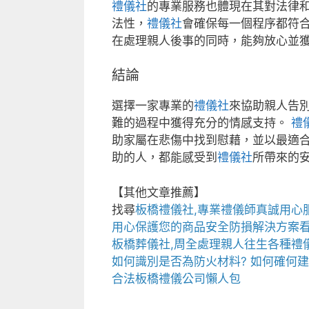
禮儀社
的專業服務也體現在其對法律和
法性，
禮儀社
會確保每一個程序都符合
在處理親人後事的同時，能夠放心並
結論
選擇一家專業的
禮儀社
來協助親人告
難的過程中獲得充分的情感支持。
禮
助家屬在悲傷中找到慰藉，並以最適合
助的人，都能感受到
禮儀社
所帶來的
【其他文章推薦】
找尋
板橋禮儀社
,專業禮儀師真誠用心服
用心保護您的商品安全
防損解決方案
板橋葬儀社
,周全處理親人往生各種禮
如何識別是否為
防火材料
? 如何確何
合法
板橋禮儀公司
懶人包