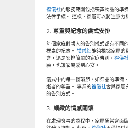
禮儀社
的服務範圍包括喪葬物品的準
法律手續。 這樣，家屬可以將注意力
2.
尊重與紀念的儀式安排
每個家庭對親人的告別儀式都有不同
樸素的紀念。
禮儀社
能夠根據家屬的
會，還是安排簡單的家庭告別，
禮儀
願，也讓家屬感到心安。
儀式中的每一個環節，如祭品的準備
逝者的尊重。 專業的
禮儀社
會與家屬
的告別方式。
3.
細緻的情感關懷
在處理喪事的過程中，家屬通常會面
往難以控制。 此時，
禮儀社
不僅提供