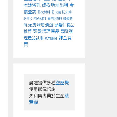
本沐浴乳
虛擬地址出租
金
價查詢
防火材料
防火泥
防火漆
阻火材料
頭條新
防盜扣
電子防盜門
頭皮深層清潔
頭髮保養品
聞
頭髮護理產品
推薦
頭髮護
飾金買
理產品試用
風向節目
賣
晨達提供多種
空壓機
使用狀況諮詢

鴻和興專業於生產
茶
葉罐