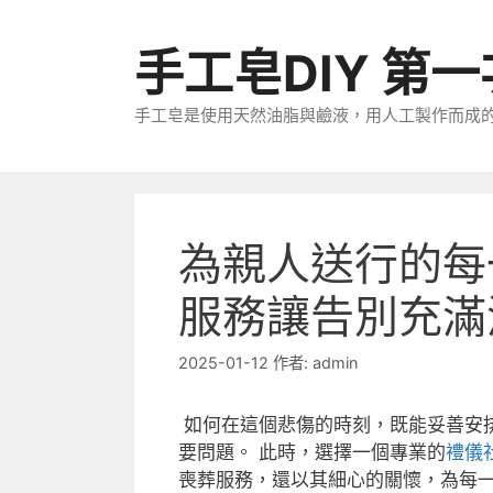
跳
至
手工皂DIY 第
主
要
手工皂是使用天然油脂與鹼液，用人工製作而成
內
容
為親人送行的每
服務讓告別充滿
2025-01-12
作者:
admin
如何在這個悲傷的時刻，既能妥善安
要問題。 此時，選擇一個專業的
禮儀
喪葬服務，還以其細心的關懷，為每一