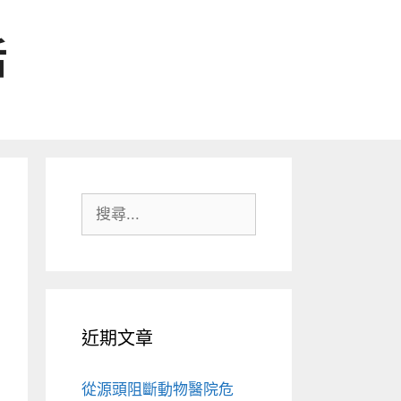
活
搜
尋:
近期文章
從源頭阻斷動物醫院危