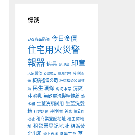
標籤
今日金價
EAS商品防盜
住宅用火災警
報器
印章
佛具
刻印章
天氣變化
時事議
心靈勵志
感應門神
板橋禮儀公司
板橋禮儀公司推
題
民生頭條
清爽
薦
消防水帶
沐浴乳
無矽靈洗髮精推薦
熱
生薑洗髮
生薑洗頭試用
水器
精
神明桌
神桌
租公司
社群話題
租商業登記地址
租工商地
地址
租營業登記地址
結婚黃
址
金出租
草
職業工會
線上直播