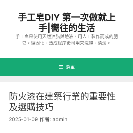
跳
至
手工皂DIY 第一次做就上
主
要
手|嚮往的生活
內
手工皂是使用天然油脂與鹼液，用人工製作而成的肥
容
皂。經固化、熟成程序後可用來洗滌、清潔。
選單
防火漆在建築行業的重要性
及選購技巧
2025-01-09
作者:
admin