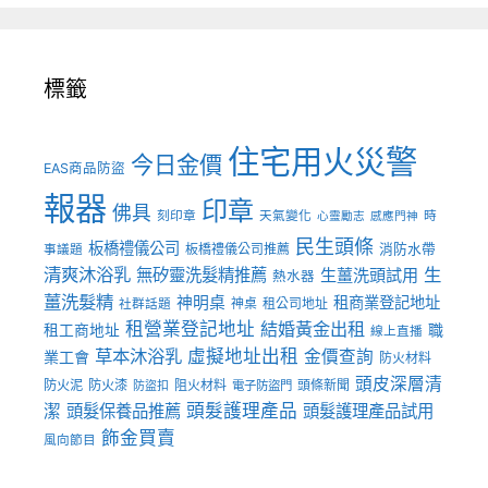
標籤
住宅用火災警
今日金價
EAS商品防盜
報器
印章
佛具
刻印章
天氣變化
時
心靈勵志
感應門神
民生頭條
板橋禮儀公司
板橋禮儀公司推薦
消防水帶
事議題
清爽沐浴乳
生
無矽靈洗髮精推薦
生薑洗頭試用
熱水器
薑洗髮精
神明桌
租商業登記地址
神桌
租公司地址
社群話題
租營業登記地址
結婚黃金出租
職
租工商地址
線上直播
草本沐浴乳
虛擬地址出租
金價查詢
業工會
防火材料
頭皮深層清
防火泥
防火漆
阻火材料
頭條新聞
防盜扣
電子防盜門
頭髮護理產品
潔
頭髮保養品推薦
頭髮護理產品試用
飾金買賣
風向節目