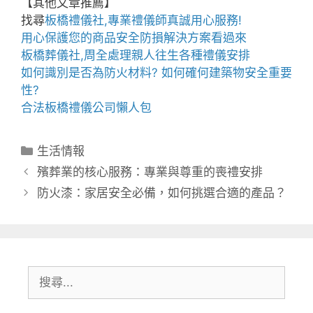
【其他文章推薦】
找尋
板橋禮儀社
,專業禮儀師真誠用心服務!
用心保護您的商品安全
防損解決方案
看過來
板橋葬儀社
,周全處理親人往生各種禮儀安排
如何識別是否為
防火材料
? 如何確何建築物安全重要
性?
合法
板橋禮儀公司
懶人包
分
生活情報
類
殯葬業的核心服務：專業與尊重的喪禮安排
防火漆：家居安全必備，如何挑選合適的產品？
搜
尋: