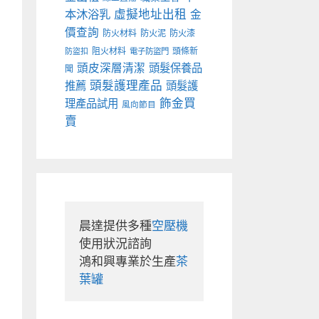
本沐浴乳
虛擬地址出租
金
價查詢
防火材料
防火泥
防火漆
阻火材料
頭條新
防盜扣
電子防盜門
頭皮深層清潔
頭髮保養品
聞
頭髮護理產品
推薦
頭髮護
飾金買
理產品試用
風向節目
賣
晨達提供多種
空壓機
使用狀況諮詢

鴻和興專業於生產
茶
葉罐