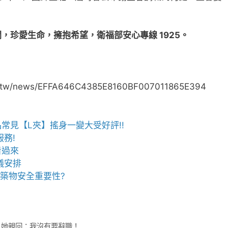
，珍愛生命，擁抱希望，衛福部安心專線 1925。
tw/news/EFFA646C4385E8160BF007011865E394
品常見【
L夾
】搖身一變大受好評!!
務!
看過來
儀安排
建築物安全重要性?
 她親回：我沒有要辭職！