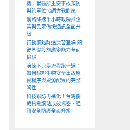
機：獸醫所生安事故預防
與跨單位協調實戰對策
網路降速半小時政院推企
業與民眾備援通訊全面升
級
行動網路降速演習登場 關
鍵基礎設施應變能力全面
檢驗
演練不只是流程跑一遍：
如何驗證生物安全事故應
變程序與資源配置的完整
韌性
科技聯防再進化！台灣攔
截釣魚網站成效揭密，通
訊安全防護全面升級