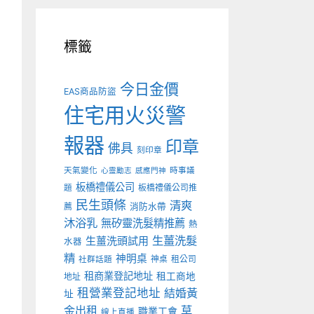
標籤
今日金價
EAS商品防盜
住宅用火災警
報器
印章
佛具
刻印章
天氣變化
時事議
心靈勵志
感應門神
板橋禮儀公司
板橋禮儀公司推
題
民生頭條
清爽
薦
消防水帶
沐浴乳
無矽靈洗髮精推薦
熱
生薑洗髮
生薑洗頭試用
水器
精
神明桌
神桌
租公司
社群話題
租商業登記地址
租工商地
地址
租營業登記地址
結婚黃
址
金出租
草
職業工會
線上直播