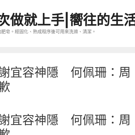
一次做就上手|嚮往的生
的肥皂。經固化、熟成程序後可用來洗滌、清潔。
謝宜容神隱 何佩珊：周
歉
謝宜容神隱 何佩珊：周
歉