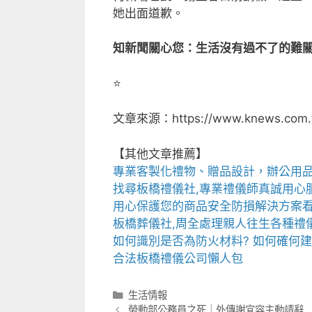
她出面道歉。
知新聞關心您：生活沒有過不了的難關
⭐️
文章來源：https://www.knews.com.
【其他文章推薦】
專業客製化禮物、贈品設計，辦公用
找尋
板橋禮儀社
,專業禮儀師真誠用心服
用心保護您的商品安全
防損解決方案
板橋葬儀社
,周全處理親人往生各種禮
如何識別是否為
防火材料
? 如何確何
合法
板橋禮儀公司
懶人包
分
生活情報
類
勞動部公務員之死｜外傳謝宜容主動請辭