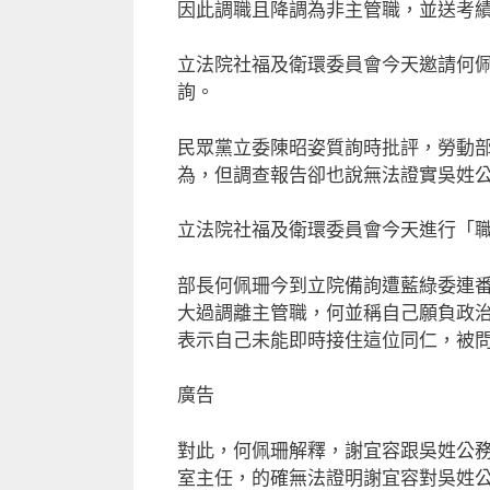
因此調職且降調為非主管職，並送考
立法院社福及衛環委員會今天邀請何
詢。
民眾黨立委陳昭姿質詢時批評，勞動
為，但調查報告卻也說無法證實吳姓
立法院社福及衛環委員會今天進行「
部長何佩珊今到立院備詢遭藍綠委連番
大過調離主管職，何並稱自己願負政
表示自己未能即時接住這位同仁，被
廣告
對此，何佩珊解釋，謝宜容跟吳姓公
室主任，的確無法證明謝宜容對吳姓