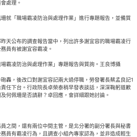
績會處理。
佩珊就「職場霸凌防治與處理作業」進行專題報告，並備質
部昨天公布的調查報告當中，列出許多謝宜容的職場霸凌行
公務員有被謝宜容霸凌。
職場霸凌防治與處理作業」專題報告與質詢。王良博攝
砲轟，後改口對謝宜容記兩大過停職，勞發署長蔡孟良記1
治責任下台。行政院長卓榮泰稍早發表談話，深深鞠躬道歉
問及何佩珊是否請辭？卓回應，會詳細跟她討論。
務員之間，還有兩位中間主管，是北分署的副分署長與秘書
公務員有霸凌行為，且調查小組內專家認為，並非造成輕生