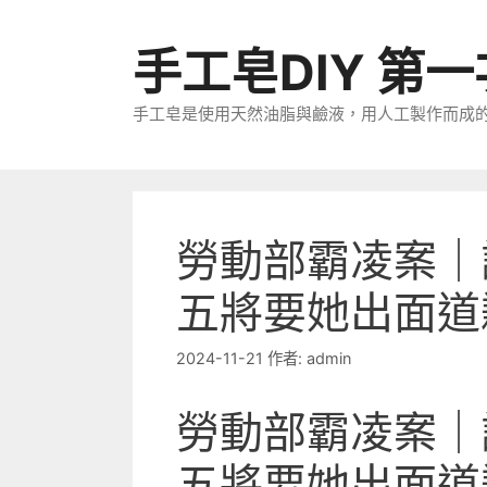
跳
至
手工皂DIY 第
主
要
手工皂是使用天然油脂與鹼液，用人工製作而成
內
容
勞動部霸凌案｜
五將要她出面道
2024-11-21
作者:
admin
勞動部霸凌案｜
五將要她出面道