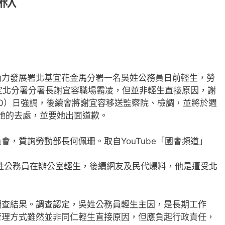
動力發展署北基宜花金馬分署一名吳姓公務員日前輕生，勞
定北分署分署長謝宜容職場霸凌，但並非輕生直接原因，謝
0）日強調，後續會將謝宜容移送監察院、檢調，並將於週
布她的去處，並要她出面道歉。
，質詢勞動部長何佩珊。取自YouTube「國會頻道」
姓公務員在辦公室輕生，後續網友及民代爆料，他是遭受北
調查結果。調查認定，吳姓公務員輕生主因，是長期工作
管理方式雖然並非同仁輕生直接原因，但應負起行政責任，