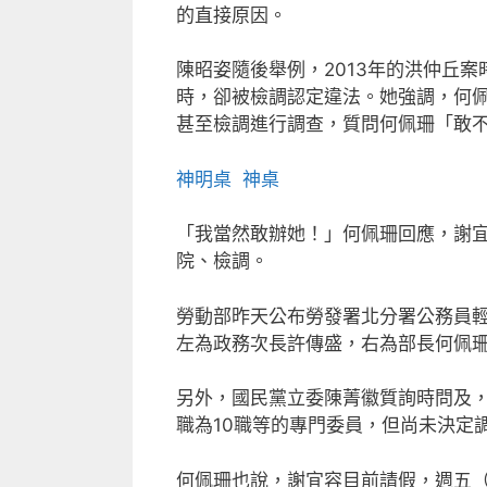
的直接原因。
陳昭姿隨後舉例，2013年的洪仲丘
時，卻被檢調認定違法。她強調，何
甚至檢調進行調查，質問何佩珊「敢
神明桌
神桌
「我當然敢辦她！」何佩珊回應，謝
院、檢調。
勞動部昨天公布勞發署北分署公務員
左為政務次長許傳盛，右為部長何佩
另外，國民黨立委陳菁徽質詢時問及
職為10職等的專門委員，但尚未決定
何佩珊也說，謝宜容目前請假，週五（