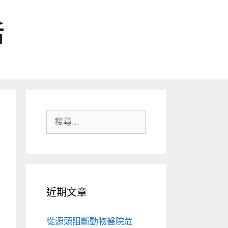
活
搜
尋:
近期文章
從源頭阻斷動物醫院危