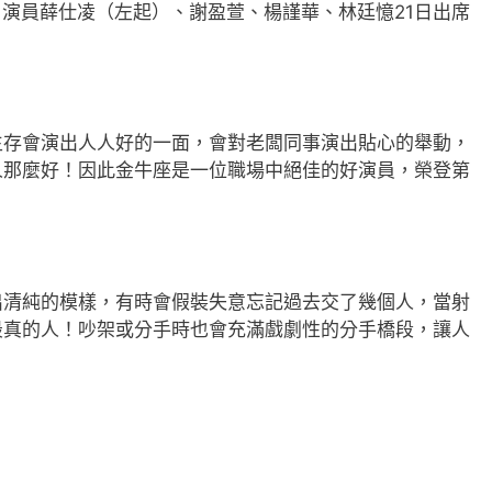
，演員薛仕凌（左起）、謝盈萱、楊謹華、林廷憶21日出席
生存會演出人人好的一面，會對老闆同事演出貼心的舉動，
人那麼好！因此金牛座是一位職場中絕佳的好演員，榮登第
出清純的模樣，有時會假裝失意忘記過去交了幾個人，當射
最真的人！吵架或分手時也會充滿戲劇性的分手橋段，讓人