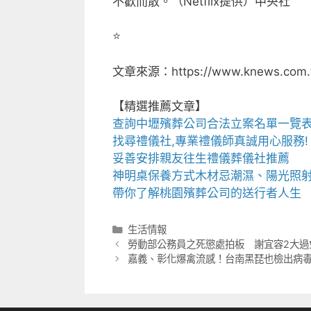
不歡而散。（Netflix提供）中央社
⭐️
文章來源：https://www.knews.com.
【精選推薦文章】
查詢
中壢殯葬公司
合法立案名單一覽
找尋
禮儀社
,專業禮儀師真誠用心服務!
妥善安排親友往生禮儀
葬儀社
推薦
神明桌
保養方式木材忌潮濕、陽光照
帶你了解
桃園殯葬公司
的送行者人生
分
生活情報
類
勞動部公務員之死懲處拍板 謝宜容2大過
嘉義、彰化爆禽流感！台南黑琵也檢出病