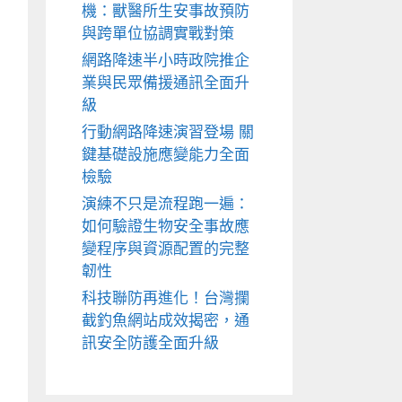
機：獸醫所生安事故預防
與跨單位協調實戰對策
網路降速半小時政院推企
業與民眾備援通訊全面升
級
行動網路降速演習登場 關
鍵基礎設施應變能力全面
檢驗
演練不只是流程跑一遍：
如何驗證生物安全事故應
變程序與資源配置的完整
韌性
科技聯防再進化！台灣攔
截釣魚網站成效揭密，通
訊安全防護全面升級