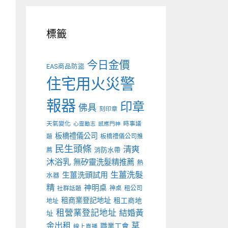
標籤
今日金價
EAS商品防盜
住宅用火災警
報器
印章
佛具
刻印章
天氣變化
時事議
心靈勵志
感應門神
板橋禮儀公司
板橋禮儀公司推
題
民生頭條
清爽
薦
消防水帶
沐浴乳
無矽靈洗髮精推薦
熱
生薑洗髮
生薑洗頭試用
水器
精
神明桌
神桌
租公司
社群話題
租商業登記地址
租工商地
地址
租營業登記地址
結婚黃
址
金出租
草
職業工會
線上直播