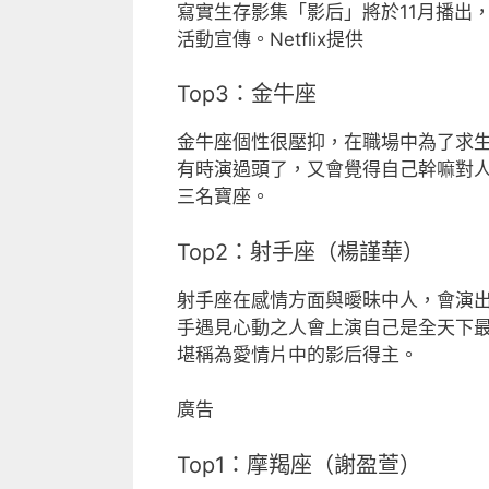
寫實生存影集「影后」將於11月播出
活動宣傳。Netflix提供
Top3：金牛座
金牛座個性很壓抑，在職場中為了求
有時演過頭了，又會覺得自己幹嘛對
三名寶座。
Top2：射手座（楊謹華）
射手座在感情方面與曖昧中人，會演
手遇見心動之人會上演自己是全天下
堪稱為愛情片中的影后得主。
廣告
Top1：摩羯座（謝盈萱）