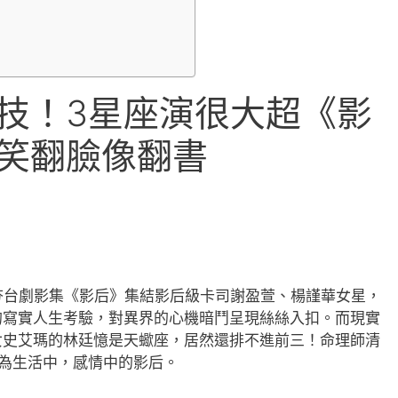
技！3星座演很大超《影
笑翻臉像翻書
x超夯台劇影集《影后》集結影后級卡司謝盈萱、楊謹華女星，
的寫實人生考驗，對異界的心機暗鬥呈現絲絲入扣。而現實
女史艾瑪的林廷憶是天蠍座，居然還排不進前三！命理師清
為生活中，感情中的影后。