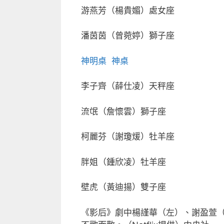
游燕芳（楊貴媚）處女座️
潘茵茵（曾菀婷）獅子座️
神明桌
神桌
李子齊（薛仕凌）天秤座️
流氓（詹懷雲）獅子座️
柯麗芬（謝瓊煖）牡羊座️
胖姐（鍾欣凌）牡羊座️
壁虎（黃迪揚）雙子座️
《影后》劇中楊謹華（左）、謝盈萱