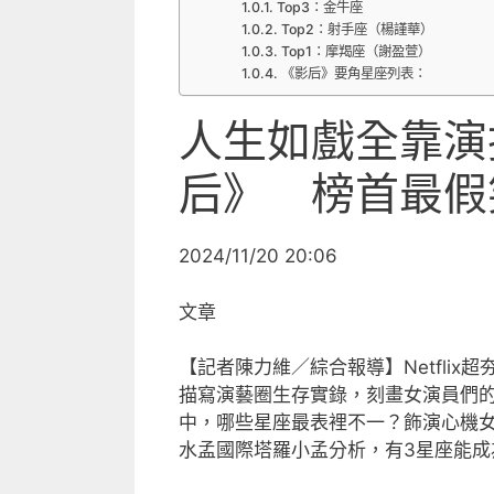
Top3：金牛座
Top2：射手座（楊謹華）
Top1：摩羯座（謝盈萱）
《影后》要角星座列表：
人生如戲全靠演
后》 榜首最假
2024/11/20 20:06
文章
【記者陳力維／綜合報導】Netfli
描寫演藝圈生存實錄，刻畫女演員們
中，哪些星座最表裡不一？飾演心機
水孟國際塔羅小孟分析，有3星座能成