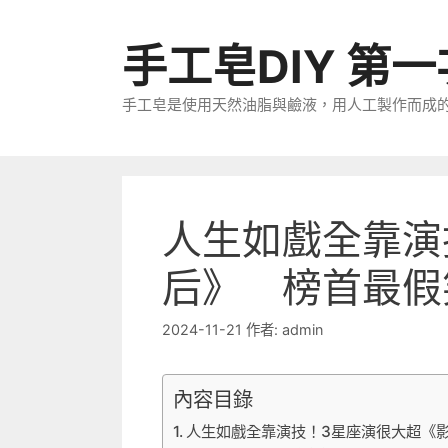
跳
至
手工皂DIY 第
主
要
手工皂是使用天然油脂與鹼液，用人工製作而成
內
容
人生如戲全靠演
后》 榜首最假
2024-11-21
作者:
admin
內容目錄
人生如戲全靠演技！3星座演很大超《