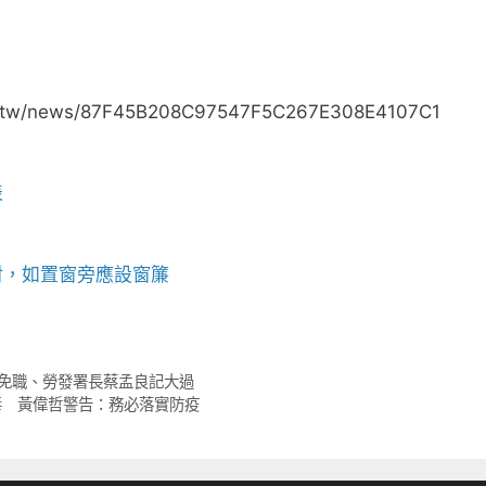
tw/news/87F45B208C97547F5C267E308E4107C1
表
射，如置窗旁應設窗簾
免職、勞發署長蔡孟良記大過
毒 黃偉哲警告：務必落實防疫