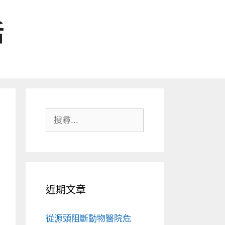
活
搜
尋:
近期文章
從源頭阻斷動物醫院危