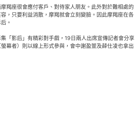
面摩羯座很會應付客戶、對待家人朋友。此外對於難相處的
笑容，只要利益消散，摩羯就會立刻變臉。因此摩羯座在各
影后。
集「影后」有精彩對手戲，19日兩人出席宣傳記者會分享
（螢幕者）則以線上形式參與，會中謝盈萱及薛仕凌也拿出