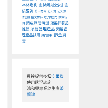
本沐浴乳
虛擬地址出租
金
價查詢
防火材料
防火泥
防火漆
阻火材料
頭條新
防盜扣
電子防盜門
頭皮深層清潔
頭髮保養品
聞
頭髮護理產品
推薦
頭髮護
飾金買
理產品試用
風向節目
賣
晨達提供多種
空壓機
使用狀況諮詢

鴻和興專業於生產
茶
葉罐