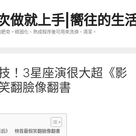
一次做就上手|嚮往的生
的肥皂。經固化、熟成程序後可用來洗滌、清潔。
技！3星座演很大超《影
笑翻臉像翻書
影后》 榜首最假笑翻臉像翻書