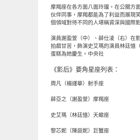
摩羯座在各方面八面玲瓏，在公關方
伙伴同事，摩羯都能為了利益而展現
個領域對待不同的人堪稱資深與國際
演員謝盈萱（中）、薛仕凌（右）在影
拍戲甘苦，飾演史艾瑪的演員林廷憶
蛋糕為她慶生。中央社
《影后》要角星座列表：
周凡（楊謹華）射手座️
薛亞之（謝盈萱）摩羯座️
史艾瑪（林廷憶）天蠍座️
黎芯妮（陳庭妮）巨蟹座️