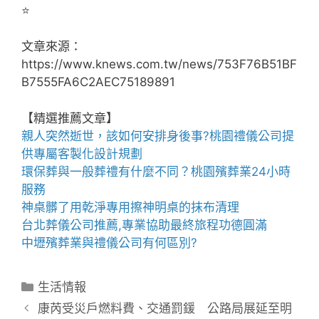
⭐️
文章來源：
https://www.knews.com.tw/news/753F76B51BF
B7555FA6C2AEC75189891
【精選推薦文章】
親人突然逝世，該如何安排身後事?
桃園禮儀公司
提
供專屬客製化設計規劃
環保葬與一般葬禮有什麼不同？
桃園殯葬業
24小時
服務
神桌
髒了用乾淨專用擦神明桌的抹布清理
台北葬儀公司
推薦,專業協助最終旅程功德圓滿
中壢殯葬業
與禮儀公司有何區別?
分
生活情報
類
康芮受災戶燃料費、交通罰鍰 公路局展延至明