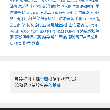
民生頭條
板橋禮儀公司
板橋禮儀公司推薦
消防水帶
事議題
清爽沐浴乳
生
無矽靈洗髮精推薦
生薑洗頭試用
熱水器
薑洗髮精
神明桌
租商業登記地址
神桌
租公司地址
社群話題
租營業登記地址
結婚黃金出租
職
租工商地址
線上直播
草本沐浴乳
虛擬地址出租
金價查詢
業工會
防火材料
頭皮深層清
防火泥
防火漆
阻火材料
頭條新聞
防盜扣
電子防盜門
頭髮護理產品
潔
頭髮保養品推薦
頭髮護理產品試用
飾金買賣
風向節目
晨達提供多種
空壓機
使用狀況諮詢

鴻和興專業於生產
茶葉罐