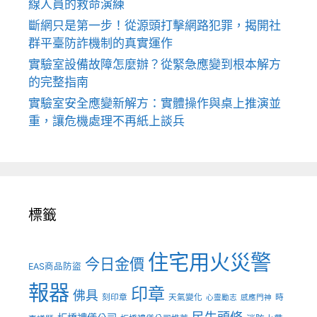
線人員的救命演練
斷網只是第一步！從源頭打擊網路犯罪，揭開社
群平臺防詐機制的真實運作
實驗室設備故障怎麼辦？從緊急應變到根本解方
的完整指南
實驗室安全應變新解方：實體操作與桌上推演並
重，讓危機處理不再紙上談兵
標籤
住宅用火災警
今日金價
EAS商品防盜
報器
印章
佛具
刻印章
天氣變化
時
心靈勵志
感應門神