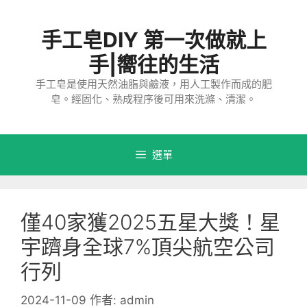
跳
至
手工皂DIY 第一次做就上
主
要
手|嚮往的生活
內
手工皂是使用天然油脂與鹼液，用人工製作而成的肥
容
皂。經固化、熟成程序後可用來洗滌、清潔。
選單
僅40家獲2025五星大獎！星
宇躋身全球7%頂尖航空公司
行列
2024-11-09
作者:
admin