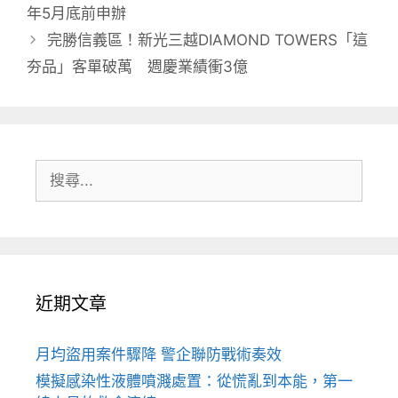
年5月底前申辦
完勝信義區！新光三越DIAMOND TOWERS「這
夯品」客單破萬 週慶業績衝3億
搜
尋:
近期文章
月均盜用案件驟降 警企聯防戰術奏效
模擬感染性液體噴濺處置：從慌亂到本能，第一