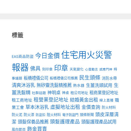
標籤
住宅用火災警
今日金價
EAS商品防盜
報器
印章
佛具
刻印章
天氣變化
時
心靈勵志
感應門神
民生頭條
板橋禮儀公司
板橋禮儀公司推薦
消防水帶
事議題
清爽沐浴乳
生
無矽靈洗髮精推薦
生薑洗頭試用
熱水器
薑洗髮精
神明桌
租商業登記地址
神桌
租公司地址
社群話題
租營業登記地址
結婚黃金出租
職
租工商地址
線上直播
草本沐浴乳
虛擬地址出租
金價查詢
業工會
防火材料
頭皮深層清
防火泥
防火漆
阻火材料
頭條新聞
防盜扣
電子防盜門
頭髮護理產品
潔
頭髮保養品推薦
頭髮護理產品試用
飾金買賣
風向節目