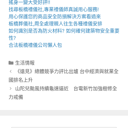
搖身一變大受好評!!
找尋
板橋禮儀社
,專業禮儀師真誠用心服務!
用心保護您的商品安全
防損解決方案
看過來
板橋葬儀社
,周全處理親人往生各種禮儀安排
如何識別是否為
防火材料
? 如何確何建築物安全重要
性?
合法
板橋禮儀公司
懶人包
分
生活情報
類
《遠見》總體競爭力評比出爐 台中經濟與就業全
國排名上升
山陀兒颱風持續龜速逼近 台電新竹加強樹修全
力戒備