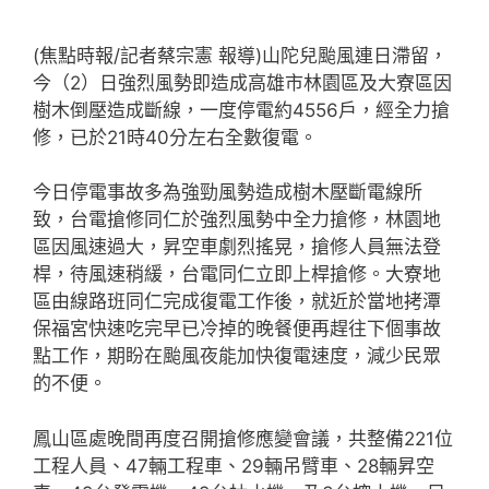
(焦點時報/記者蔡宗憲 報導)山陀兒颱風連日滯留，
今（2）日強烈風勢即造成高雄市林園區及大寮區因
樹木倒壓造成斷線，一度停電約4556戶，經全力搶
修，已於21時40分左右全數復電。
今日停電事故多為強勁風勢造成樹木壓斷電線所
致，台電搶修同仁於強烈風勢中全力搶修，林園地
區因風速過大，昇空車劇烈搖晃，搶修人員無法登
桿，待風速稍緩，台電同仁立即上桿搶修。大寮地
區由線路班同仁完成復電工作後，就近於當地拷潭
保福宮快速吃完早已冷掉的晚餐便再趕往下個事故
點工作，期盼在颱風夜能加快復電速度，減少民眾
的不便。
鳳山區處晚間再度召開搶修應變會議，共整備221位
工程人員、47輛工程車、29輛吊臂車、28輛昇空