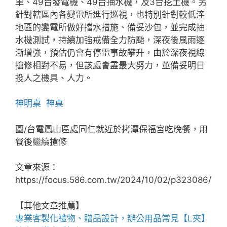
車、49台發電機、49台抽水機，及3台挖土機。另
針對轄區內各變電所進行巡視，也特別針對較低漥
地區的變電所做好擋水措施、備妥沙包，並完成抽
水機測試，持續加強戒備全力防颱，深夜後風雨逐
漸增強，預估仍會有停電事故攀升，由於深夜視線
搶修相對不易，但該處會盡最大努力，並備妥明日
投人之機具、人力。
神明桌
神桌
圖/台電鳳山區處同仁就近於拷潭保福宮吃晚餐，用
餐後繼續搶修
文章來源：
https://focus.586.com.tw/2024/10/02/p323086/
【其他文章推薦】
專業客製化禮物、贈品設計，辦公用品常見【
L夾
】