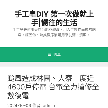
跳
至
手工皂DIY 第一次做就上
主
要
手|嚮往的生活
內
手工皂是使用天然油脂與鹼液，用人工製作而成的肥
容
皂。經固化、熟成程序後可用來洗滌、清潔。
選單
颱風造成林園、大寮一度近
4600戶停電 台電全力搶修全
數復電
2024-10-06
作者:
admin