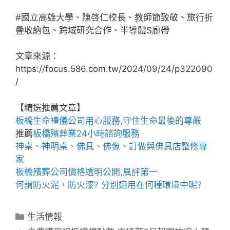
#國立高雄大學、陳啓仁校長、教師節致敬、旅行折
疊收納包、跨域研究合作、半導體S廊帶
文章來源：
https://focus.586.com.tw/2024/09/24/p322090
/
【精選推薦文章】
板橋生命禮儀公司
用心服務,守住生命最後的尊嚴
推薦
板橋殯葬業
24小時諮詢服務
神桌、
神明桌
、
佛具
、佛像、訂做與
佛具店
整修專
家
板橋殯葬公司
價格透明公開,風評第一
何謂
防火泥
，
防火漆
? 分別適用在何種環境中呢?
分
生活情報
類