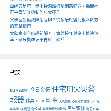
斷網只是第一步！從源頭打擊網路犯罪，揭開社
群平臺防詐機制的真實運作
實驗室設備故障怎麼辦？從緊急應變到根本解方
的完整指南
實驗室安全應變新解方：實體操作與桌上推演並
重，讓危機處理不再紙上談兵
標籤
住宅用火災警
今日金價
EAS商品防盜
報器
印章
佛具
刻印章
天氣變化
時
心靈勵志
感應門神
民生頭條
板橋禮儀公司
板橋禮儀公司推薦
消防水帶
事議題