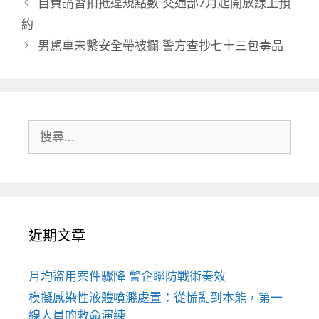
自費講習扣抵違規點數 交通部7月起開放線上預
約
男駕車未繫安全帶被攔 警方查抄七十三包毒品
搜
尋:
近期文章
月均盜用案件驟降 警企聯防戰術奏效
模擬感染性液體噴濺處置：從慌亂到本能，第一
線人員的救命演練