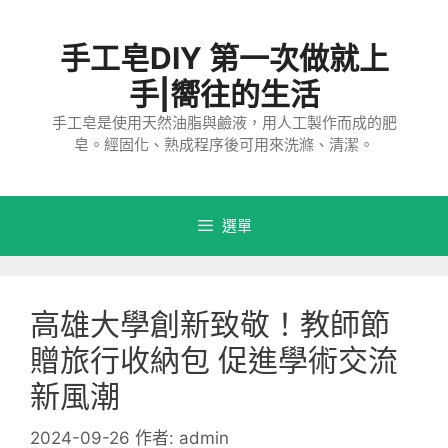
跳
至
手工皂DIY 第一次做就上
主
要
手|嚮往的生活
內
手工皂是使用天然油脂與鹼液，用人工製作而成的肥
容
皂。經固化、熟成程序後可用來洗滌、清潔。
選單
高雄大學創新致敬！教師節
贈旅行收納包 促進學術交流
新風潮⁠
2024-09-26
作者:
admin