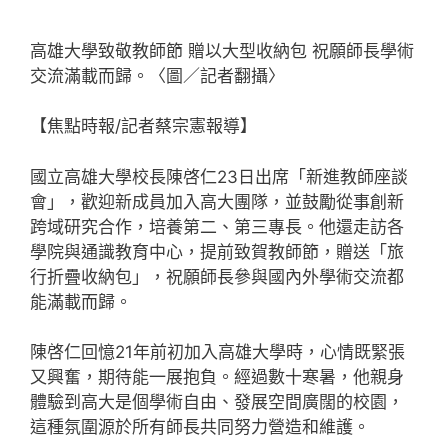
高雄大學致敬教師節 贈以大型收納包 祝願師長學術
交流滿載而歸。〈圖／記者翻攝〉
【焦點時報/記者蔡宗憲報導】
國立高雄大學校長陳啓仁23日出席「新進教師座談
會」，歡迎新成員加入高大團隊，並鼓勵從事創新
跨域研究合作，培養第二、第三專長。他還走訪各
學院與通識教育中心，提前致賀教師節，贈送「旅
行折疊收納包」，祝願師長參與國內外學術交流都
能滿載而歸。
陳啓仁回憶21年前初加入高雄大學時，心情既緊張
又興奮，期待能一展抱負。經過數十寒暑，他親身
體驗到高大是個學術自由、發展空間廣闊的校園，
這種氛圍源於所有師長共同努力營造和維護。