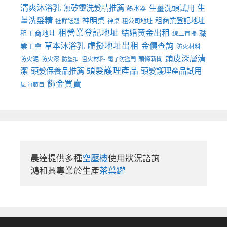
清爽沐浴乳
生
無矽靈洗髮精推薦
生薑洗頭試用
熱水器
薑洗髮精
神明桌
租商業登記地址
神桌
租公司地址
社群話題
租營業登記地址
結婚黃金出租
職
租工商地址
線上直播
草本沐浴乳
虛擬地址出租
金價查詢
業工會
防火材料
頭皮深層清
防火泥
防火漆
阻火材料
頭條新聞
防盜扣
電子防盜門
頭髮護理產品
潔
頭髮保養品推薦
頭髮護理產品試用
飾金買賣
風向節目
晨達提供多種
空壓機
使用狀況諮詢

鴻和興專業於生產
茶葉罐