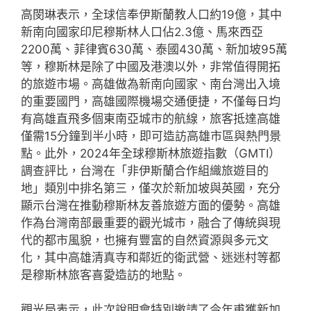
高閔琳表示，全球信奉伊斯蘭教人口約19億，其中
新南向國家印尼穆斯林人口佔2.3億、馬來西亞
2200萬、菲律賓630萬、泰國430萬、新加坡95萬
等，穆斯林是除了中國及港澳以外，非常值得開拓
的旅遊市場。高雄做為新南向國家、南台灣出入境
的重要國門，高雄國際機場交通便捷，不僅每日均
有高雄直飛多個東南亞城市的航線，旅客抵達高雄
僅需15分鐘到半小時，即可造訪高雄市區與熱門景
點。此外，2024年全球穆斯林旅遊指數（GMTI）
調查評比，台灣在「非伊斯蘭合作組織旅遊目的
地」類別中排名第三，僅次於新加坡與英國，充分
顯示台灣在推動穆斯林友善旅遊方面的優勢。高雄
作為台灣南部最重要的觀光城市，融合了傳統與現
代的都市風貌，也擁有豐富的自然資源與多元文
化，其中高雄清真寺和鄰近的衛武營、迷迷村等都
是穆斯林旅客喜愛造訪的地點。
觀光局表示，此次說明會特別邀請了今年甫獲新加