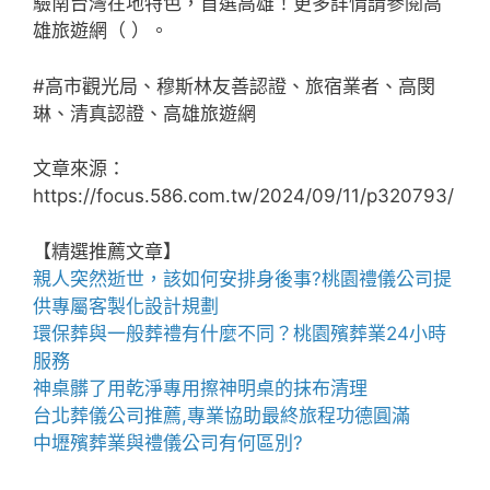
驗南台灣在地特色，首選高雄！更多詳情請參閱高
雄旅遊網（ ）。
#高市觀光局、穆斯林友善認證、旅宿業者、高閔
琳、清真認證、高雄旅遊網
文章來源：
https://focus.586.com.tw/2024/09/11/p320793/
【精選推薦文章】
親人突然逝世，該如何安排身後事?
桃園禮儀公司
提
供專屬客製化設計規劃
環保葬與一般葬禮有什麼不同？
桃園殯葬業
24小時
服務
神桌
髒了用乾淨專用擦神明桌的抹布清理
台北葬儀公司
推薦,專業協助最終旅程功德圓滿
中壢殯葬業
與禮儀公司有何區別?