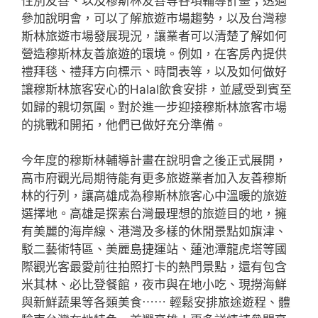
性別友善、以及穆斯林友善等各項輔導計畫；透過
參加說明會，可以了解旅遊市場趨勢，以及台灣穆
斯林旅遊市場發展現況，讓業者可以清楚了解如何
營造穆斯林友善旅遊的環境。例如，在客房內提供
禮拜毯、禮拜方向標示、時間表等，以及如何做好
讓穆斯林旅客安心的Halal飲食安排，並感受到賓至
如歸的親切氛圍。對於進一步迎接穆斯林旅客市場
的挑戰和開拓，他們已做好充分準備。
今年度的穆斯林輔導計畫在說明會之後正式展開，
高市府觀光局期待能有更多旅遊業者加入友善穆斯
林的行列，讓高雄成為穆斯林旅客心中溫暖的旅遊
選擇地。高雄是探索台灣最理想的旅遊目的地，擁
有美麗的海岸線、港灣及多樣的休閒景點如旗津、
駁二藝術特區、美麗島捷運站、蓮池潭龍虎塔等國
際觀光客最愛前往拍照打卡的熱門景點，還有包含
米其林、必比登餐館，夜市與在地小吃、現撈海鮮
與新鮮蔬果等各類美食⋯⋯ 輕鬆安排旅途遊程、體