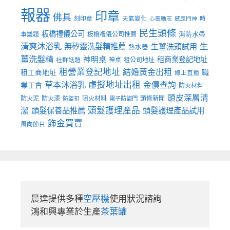
報器
印章
佛具
刻印章
天氣變化
時
心靈勵志
感應門神
民生頭條
板橋禮儀公司
板橋禮儀公司推薦
消防水帶
事議題
清爽沐浴乳
生
無矽靈洗髮精推薦
生薑洗頭試用
熱水器
薑洗髮精
神明桌
租商業登記地址
神桌
租公司地址
社群話題
租營業登記地址
結婚黃金出租
職
租工商地址
線上直播
草本沐浴乳
虛擬地址出租
金價查詢
業工會
防火材料
頭皮深層清
防火泥
防火漆
阻火材料
頭條新聞
防盜扣
電子防盜門
頭髮護理產品
潔
頭髮保養品推薦
頭髮護理產品試用
飾金買賣
風向節目
晨達提供多種
空壓機
使用狀況諮詢

鴻和興專業於生產
茶葉罐