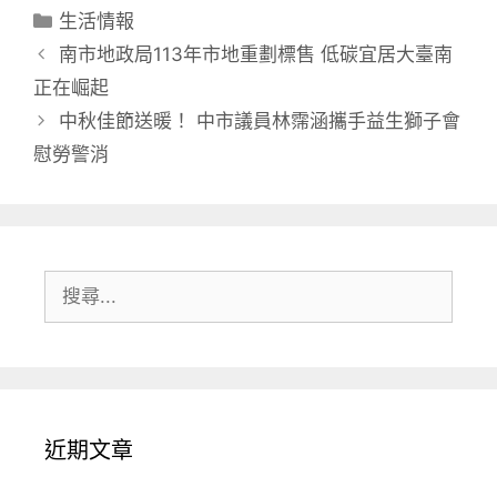
分
生活情報
類
南市地政局113年市地重劃標售 低碳宜居大臺南
正在崛起
中秋佳節送暖！ 中市議員林霈涵攜手益生獅子會
慰勞警消
搜
尋:
近期文章