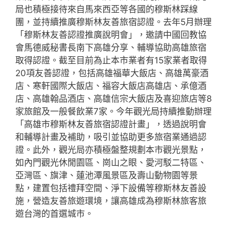
局也積極接待來自馬來西亞等各國的穆斯林踩線
團，並持續推廣穆斯林友善旅宿認證。去年5月辦理
「穆斯林友善認證推廣說明會」，邀請中國回教協
會馬德威秘書長南下高雄分享、輔導協助高雄旅宿
取得認證。截至目前為止本市業者有15家業者取得
20項友善認證，包括高雄福華大飯店、高雄萬豪酒
店、寒軒國際大飯店、福容大飯店高雄店、承億酒
店、高雄翰品酒店、高雄信宗大飯店及喜迎旅店等8
家旅館及一般餐飲業7家。今年觀光局持續推動辦理
「高雄市穆斯林友善旅宿認證計畫」，透過說明會
和輔導計畫及補助，吸引並協助更多旅宿業通過認
證。此外，觀光局亦積極盤整規劃本市觀光景點，
如內門觀光休閒園區、崗山之眼、愛河駁二特區、
亞灣區、旗津、蓮池潭風景區及壽山動物園等景
點，建置包括禮拜空間、淨下設備等穆斯林友善設
施，營造友善旅遊環境，讓高雄成為穆斯林旅客旅
遊台灣的首選城市。