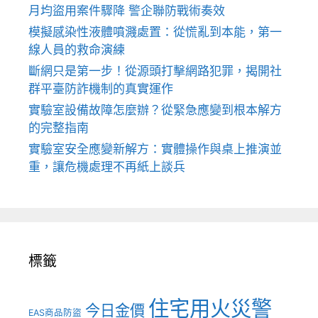
月均盜用案件驟降 警企聯防戰術奏效
模擬感染性液體噴濺處置：從慌亂到本能，第一
線人員的救命演練
斷網只是第一步！從源頭打擊網路犯罪，揭開社
群平臺防詐機制的真實運作
實驗室設備故障怎麼辦？從緊急應變到根本解方
的完整指南
實驗室安全應變新解方：實體操作與桌上推演並
重，讓危機處理不再紙上談兵
標籤
住宅用火災警
今日金價
EAS商品防盜