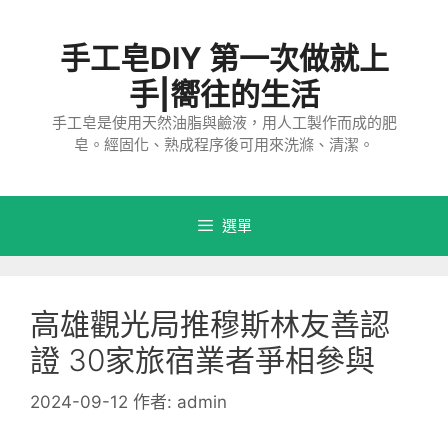
跳
至
手工皂DIY 第一次做就上
主
要
手|嚮往的生活
內
手工皂是使用天然油脂與鹼液，用人工製作而成的肥
容
皂。經固化、熟成程序後可用來洗滌、清潔。
選單
高雄觀光局推穆斯林友善認
證 30家旅宿業者爭相參與
2024-09-12
作者:
admin